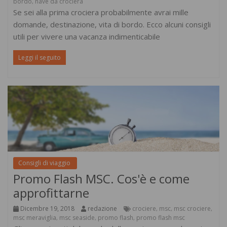
bordo
nave da crociera
,
Se sei alla prima crociera probabilmente avrai mille
domande, destinazione, vita di bordo. Ecco alcuni consigli
utili per vivere una vacanza indimenticabile
Leggi il seguito
Consigli di viaggio
Promo Flash MSC. Cos'è e come
approfittarne
Dicembre 19, 2018
redazione
crociere
msc
msc crociere
,
,
,
msc meraviglia
msc seaside
promo flash
promo flash msc
,
,
,