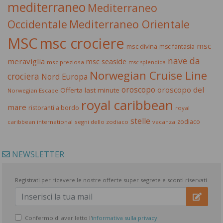
mediterraneo
Mediterraneo
Occidentale
Mediterraneo Orientale
MSC
msc crociere
msc
msc divina
msc fantasia
nave da
meraviglia
msc seaside
msc preziosa
msc splendida
Norwegian Cruise Line
crociera
Nord Europa
oroscopo
oroscopo del
Offerta last minute
Norwegian Escape
royal caribbean
mare
ristoranti a bordo
royal
stelle
zodiaco
caribbean international
segni dello zodiaco
vacanza
NEWSLETTER
Registrati per ricevere le nostre offerte super segrete e sconti riservati
Confermo di aver letto l'
informativa sulla privacy