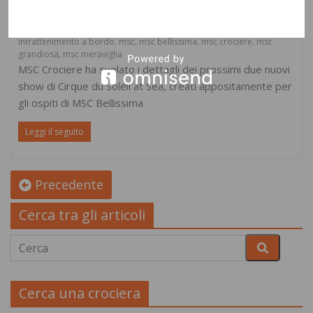
Bellissima
Dicembre 07, 2018
kylia
crociera msc
crociere
,
,
intrattenimento a bordo
msc
msc bellissima
msc crociere
msc
,
,
,
,
grandiosa
msc meraviglia
,
MSC Crociere ha svelato i dettagli dei prossimi due nuovi
show di Cirque du Soleil at Sea, creati appositamente per
gli ospiti di MSC Bellissima
Leggi il seguito
Precedente
Cerca tra gli articoli
Cerca una crociera