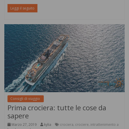
Leggi il seguito
Consigli di viaggio
Prima crociera: tutte le cose da
sapere
Marzo 27, 2019
kylia
crociera
crociere
intrattenimento a
,
,