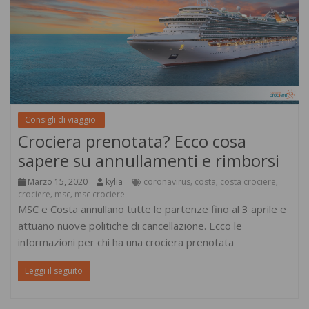
Consigli di viaggio
Crociera prenotata? Ecco cosa
sapere su annullamenti e rimborsi
Marzo 15, 2020
kylia
coronavirus
costa
costa crociere
,
,
,
crociere
msc
msc crociere
,
,
MSC e Costa annullano tutte le partenze fino al 3 aprile e
attuano nuove politiche di cancellazione. Ecco le
informazioni per chi ha una crociera prenotata
Leggi il seguito