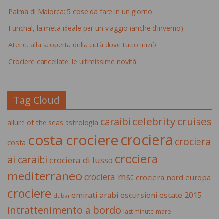
Palma di Maiorca: 5 cose da fare in un giorno
Funchal, la meta ideale per un viaggio (anche d’inverno)
Atene: alla scoperta della città dove tutto iniziò
Crociere cancellate: le ultimissime novità
Tag Cloud
celebrity cruises
caraibi
allure of the seas
astrologia
crociera
costa crociere
crociera
costa
crociera
ai caraibi
crociera di lusso
mediterraneo
crociera msc
crociera nord europa
crociere
estate 2015
emirati arabi
escursioni
dubai
intrattenimento a bordo
last minute
mare