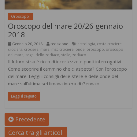
Oroscopo
Oroscopo del mare 20/26 gennaio
2018
Gennaio 20, 2018
redazione
astrologia
costa crociere
,
,
crociera
crociere
mare
msc crociere
onde
oroscopo
oroscopo
,
,
,
,
,
,
del mare
segni dello zodiaco
stelle
zodiaco
,
,
,
Il futuro si sa è ricco di incertezze e punti interrogativi.
Come scoprire il cammino che ci aspetta? Con l'oroscopo
del mare. Leggi i consigli delle stelle e delle onde del
mare sull'ultima settimana intera di Gennaio.
Leggi il seguito
Precedente
Cerca tra gli articoli