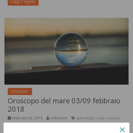
Leggi il seguito
Oroscopo
Oroscopo del mare 03/09 febbraio
2018
Febbraio 03, 2018
redazione
astrologia
costa crociere
,
,
crociera
msc crociere
onde
oroscopo
oroscopo del mare
royal
,
,
,
,
,
carribean international
segni dello zodiaco
stelle
zodiaco
,
,
,