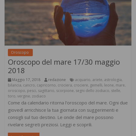
Oroscopo
Oroscopo del mare 17/30 maggio
2018
Maggio 17, 2018
redazione
acquario
ariete
astrologia
,
,
,
bilancia
cancro
capricorno
crociera
crociere
gemelli
leone
mare
,
,
,
,
,
,
,
,
oroscopo
pesci
sagittario
scorpione
segni dello zodiaco
stelle
,
,
,
,
,
,
toro
vergine
zodiaco
,
,
Come da calendario ritorna l'oroscopo del mare. Ogni due
giovedì arricchisce la tua giornata con suggerimenti e
consigli sul tuo destino. Le onde del mare possono
rivelare segreti preziosi. Leggi e scoprili.