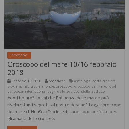
Oroscopo
Oroscopo del mare 10/16 febbraio
2018
Febbraio 10, 2018
redazione
astrologia
costa crociere
,
,
crociera
msc crociere
onde
oroscopo
oroscopo del mare
royal
,
,
,
,
,
caribbean international
segni dello zodiaco
stelle
zodiaco
,
,
,
Adori il mare? Lo sai che l'influenza delle maree può
rivelarci tanti segreti sul nostro destino? Leggi l'oroscopo
del mare di NonSoloCrociere.it, l'oroscopo perfetto per
gli amanti delle crociere.