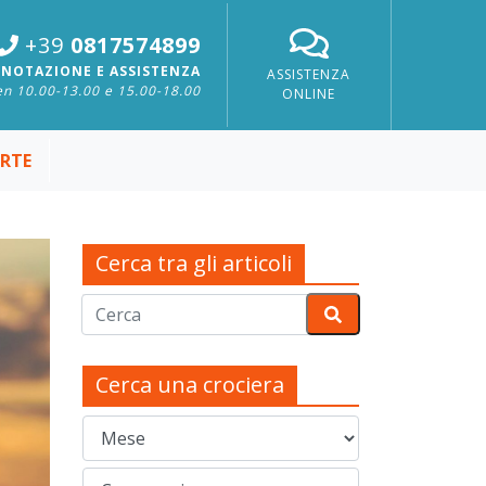
+39
0817574899
NOTAZIONE E ASSISTENZA
ASSISTENZA
n 10.00-13.00 e 15.00-18.00
ONLINE
ERTE
Cerca tra gli articoli
Cerca una crociera