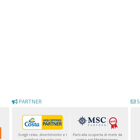
PARTNER
S
Scegli relax, divertimento e i
Parti alla scoperta di mete da
comfort che solo una
sogno nel Mediterraneo,