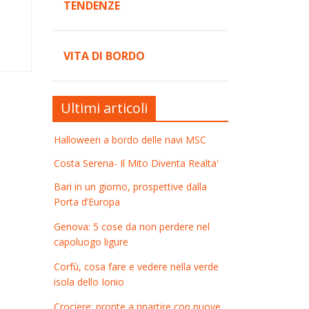
TENDENZE
VITA DI BORDO
Ultimi articoli
Halloween a bordo delle navi MSC
Costa Serena- Il Mito Diventa Realta'
Bari in un giorno, prospettive dalla
Porta d’Europa
Genova: 5 cose da non perdere nel
capoluogo ligure
Corfù, cosa fare e vedere nella verde
isola dello Ionio
Crociere: pronte a ripartire con nuove