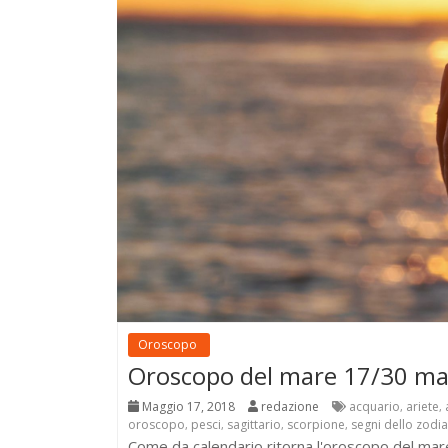
Oroscopo
Oroscopo del mare 17/30 m
Maggio 17, 2018
redazione
acquario
ariete
,
,
oroscopo
pesci
sagittario
scorpione
segni dello zodi
,
,
,
,
Come da calendario ritorna l'oroscopo del mare