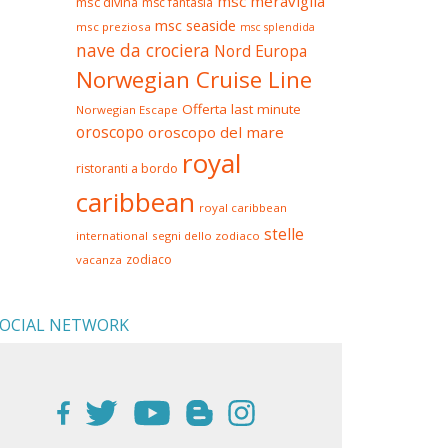
msc meraviglia
msc divina
msc fantasia
msc seaside
msc preziosa
msc splendida
nave da crociera
Nord Europa
Norwegian Cruise Line
Offerta last minute
Norwegian Escape
oroscopo
oroscopo del mare
royal
ristoranti a bordo
caribbean
royal caribbean
stelle
international
segni dello zodiaco
zodiaco
vacanza
OCIAL NETWORK