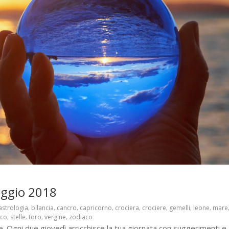
aggio 2018
astrologia
bilancia
cancro
capricorno
crociera
crociere
gemelli
leone
mare
,
,
,
,
,
,
,
,
aco
stelle
toro
vergine
zodiaco
,
,
,
,
. Ogni due giovedì arricchisce la tua giornata con suggerimenti e