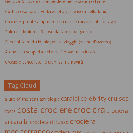
Genova: 5 cose da non perdere nel capoluogo ligure
Corfù, cosa fare e vedere nella verde isola dello Ionio
Crociere: pronte a ripartire con nuove misure anticontagio
Palma di Maiorca: 5 cose da fare in un giorno
Funchal, la meta ideale per un viaggio (anche d’inverno)
Atene: alla scoperta della città dove tutto iniziò
Crociere cancellate: le ultimissime novità
Tag Cloud
celebrity cruises
caraibi
allure of the seas
astrologia
crociera
costa crociere
crociera
costa
crociera
ai caraibi
crociera di lusso
mediterraneo
crociera msc
crociera nord europa