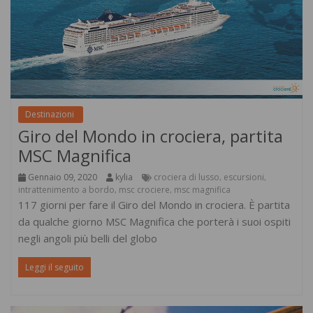
Destinazioni
Giro del Mondo in crociera, partita
MSC Magnifica
Gennaio 09, 2020
kylia
crociera di lusso
escursioni
,
,
intrattenimento a bordo
msc crociere
msc magnifica
,
,
117 giorni per fare il Giro del Mondo in crociera. È partita
da qualche giorno MSC Magnifica che porterà i suoi ospiti
negli angoli più belli del globo
Leggi il seguito