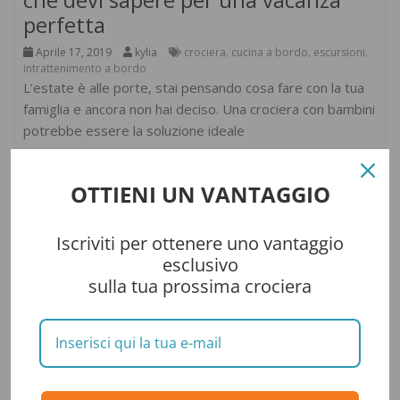
perfetta
Aprile 17, 2019
kylia
crociera
cucina a bordo
escursioni
,
,
,
intrattenimento a bordo
L’estate è alle porte, stai pensando cosa fare con la tua
famiglia e ancora non hai deciso. Una crociera con bambini
potrebbe essere la soluzione ideale
Leggi il seguito
OTTIENI UN VANTAGGIO
Iscriviti per ottenere uno vantaggio
esclusivo
sulla tua prossima crociera