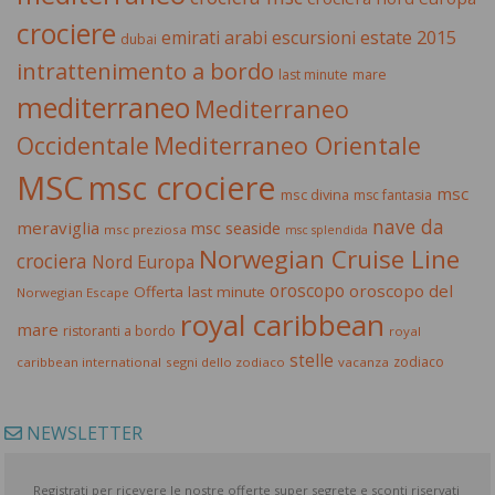
crociere
estate 2015
emirati arabi
escursioni
dubai
intrattenimento a bordo
last minute
mare
mediterraneo
Mediterraneo
Occidentale
Mediterraneo Orientale
MSC
msc crociere
msc
msc divina
msc fantasia
nave da
meraviglia
msc seaside
msc preziosa
msc splendida
Norwegian Cruise Line
crociera
Nord Europa
oroscopo
oroscopo del
Offerta last minute
Norwegian Escape
royal caribbean
mare
ristoranti a bordo
royal
stelle
zodiaco
caribbean international
segni dello zodiaco
vacanza
NEWSLETTER
Registrati per ricevere le nostre offerte super segrete e sconti riservati