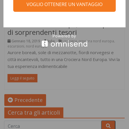
VOGLIO OTTENERE UN VANTAGGIO
Destinazioni
Crociera Nord Europa, alla scoperta
di sorprendenti tesori
Gennaio 18, 2019
kylia
crociera
crociera nord europa
,
,
escursioni
nord europa
,
Aurore boreali, sole di mezzanotte, fiordi norvegesi e
città incantevoli, tutto in una Crociera Nord Europa. Vivi la
tua esperienza indimenticabile
Leggi il seguito
Precedente
Cerca tra gli articoli