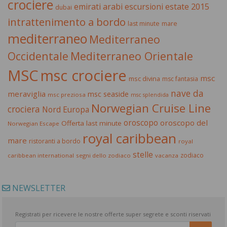
crociere
estate 2015
emirati arabi
escursioni
dubai
intrattenimento a bordo
last minute
mare
mediterraneo
Mediterraneo
Occidentale
Mediterraneo Orientale
MSC
msc crociere
msc
msc divina
msc fantasia
nave da
meraviglia
msc seaside
msc preziosa
msc splendida
Norwegian Cruise Line
crociera
Nord Europa
oroscopo
oroscopo del
Offerta last minute
Norwegian Escape
royal caribbean
mare
ristoranti a bordo
royal
stelle
zodiaco
caribbean international
segni dello zodiaco
vacanza
NEWSLETTER
Registrati per ricevere le nostre offerte super segrete e sconti riservati