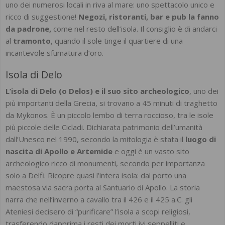
uno dei numerosi locali in riva al mare: uno spettacolo unico e
ricco di suggestione!
Negozi, ristoranti, bar e pub la fanno
da padrone,
come nel resto dell’isola. Il consiglio è di andarci
al
tramonto
, quando il sole tinge il quartiere di una
incantevole sfumatura d’oro.
Isola di Delo
L’isola di Delo (o Delos) e il suo sito archeologico
, uno dei
più importanti della Grecia, si trovano a 45 minuti di traghetto
da Mykonos. È un piccolo lembo di terra roccioso, tra le isole
più piccole delle Cicladi. Dichiarata patrimonio dell’umanità
dall’Unesco nel 1990, secondo la mitologia è stata il
luogo di
nascita di Apollo e Artemide
e oggi è un vasto sito
archeologico ricco di monumenti, secondo per importanza
solo a Delfi. Ricopre quasi l’intera isola: dal porto una
maestosa via sacra porta al Santuario di Apollo. La storia
narra che nell’inverno a cavallo tra il 426 e il 425 a.C. gli
Ateniesi decisero di “purificare” l’isola a scopi religiosi,
trasferendo dapprima i resti dei morti ivi seppelliti e