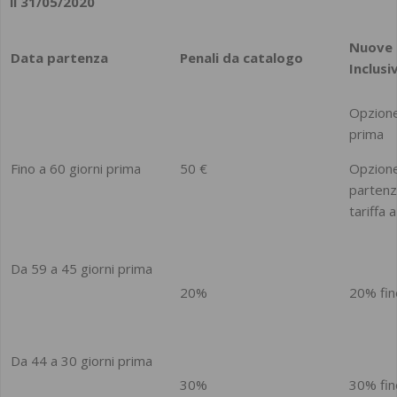
il 31/05/2020
Nuove p
Data partenza
Penali da catalogo
Inclusi
Opzione
prima
Fino a 60 giorni prima
50 €
Opzione
partenz
tariffa 
Da 59 a 45 giorni prima
20%
20% fin
Da 44 a 30 giorni prima
30%
30% fin