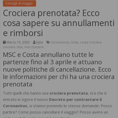
Consigli di viaggio
Crociera prenotata? Ecco
cosa sapere su annullamenti
e rimborsi
Marzo 15, 2020
kylia
coronavirus
costa
costa crociere
,
,
,
crociere
msc
msc crociere
,
,
MSC e Costa annullano tutte le
partenze fino al 3 aprile e attuano
nuove politiche di cancellazione. Ecco
le informazioni per chi ha una crociera
prenotata
Tutti quelli che hanno una
crociera prenotata
, ora che è
entrato in vigore il nuovo
Decreto per contrastare il
Coronavirus
, si stanno ponendo le stesse domande: Posso
partire? Come posso cancellare il viaggio? Posso avere un