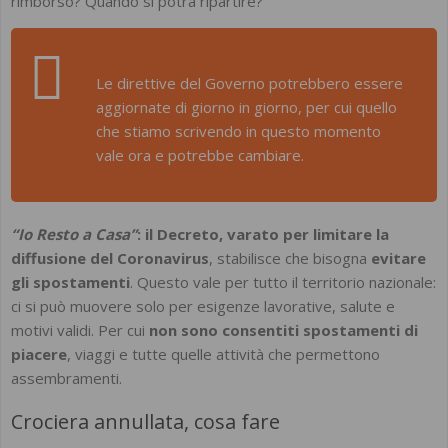
rimborso? Quando si potrà ripartire?
Le direttive del Governo potrebbero essere
aggiornate di giorno in giorno, per cui quello
che stiamo scrivendo in questo momento
vale ora e potrebbe cambiare.
“Io Resto a Casa”
: il Decreto, varato per limitare la
diffusione del Coronavirus
, stabilisce che bisogna
evitare
gli spostamenti
. Questo vale per tutto il territorio nazionale:
ci si può muovere solo per esigenze lavorative, salute e
motivi validi. Per cui
non sono consentiti spostamenti di
piacere
, viaggi e tutte quelle attività che permettono
assembramenti.
Crociera annullata, cosa fare