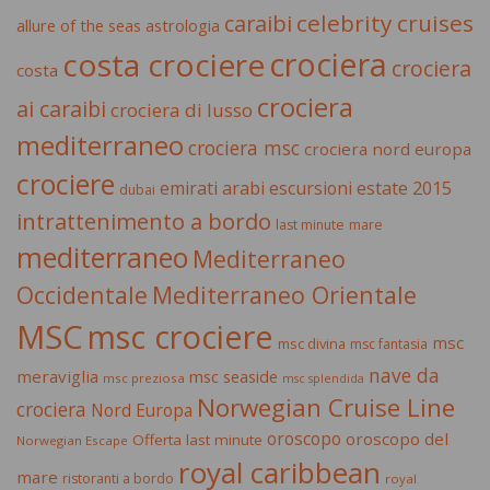
celebrity cruises
caraibi
allure of the seas
astrologia
crociera
costa crociere
crociera
costa
crociera
ai caraibi
crociera di lusso
mediterraneo
crociera msc
crociera nord europa
crociere
estate 2015
emirati arabi
escursioni
dubai
intrattenimento a bordo
last minute
mare
mediterraneo
Mediterraneo
Occidentale
Mediterraneo Orientale
MSC
msc crociere
msc
msc divina
msc fantasia
nave da
meraviglia
msc seaside
msc preziosa
msc splendida
Norwegian Cruise Line
crociera
Nord Europa
oroscopo
oroscopo del
Offerta last minute
Norwegian Escape
royal caribbean
mare
ristoranti a bordo
royal