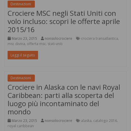
Destinazioni
Crociere MSC negli Stati Uniti con
volo incluso: scopri le offerte aprile
2015/16
Marzo 23, 2015
nonsolocrociere
crociera transatlantica
,
msc divina
offerta msc
stati uniti
,
,
Leggi il seguito
Destinazioni
Crociere in Alaska con le navi Royal
Caribbean: parti alla scoperta del
luogo più incontaminato del
mondo
Marzo 23, 2015
nonsolocrociere
alaska
catalogo 2016
,
,
royal caribbean