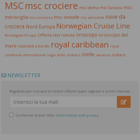
MSC
msc crociere
msc
msc divina
msc fantasia
nave da
meraviglia
msc seaside
msc preziosa
msc splendida
Norwegian Cruise Line
crociera
Nord Europa
oroscopo
oroscopo del
Offerta last minute
Norwegian Escape
royal caribbean
mare
ristoranti a bordo
royal
stelle
zodiaco
caribbean international
segni dello zodiaco
vacanza
NEWSLETTER
Registrati per ricevere le nostre offerte super segrete e sconti riservati
Confermo di aver letto l'
informativa sulla privacy