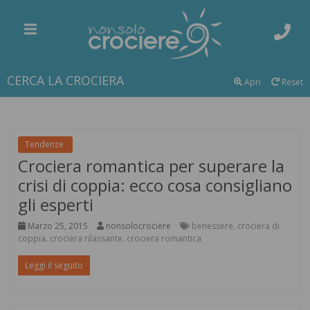
CERCA LA CROCIERA
Apri
Reset
Tendenze
Crociera romantica per superare la
crisi di coppia: ecco cosa consigliano
gli esperti
Marzo 25, 2015
nonsolocrociere
benessere
crociera di
,
coppia
crociera rilassante
crociera romantica
,
,
Leggi il seguito