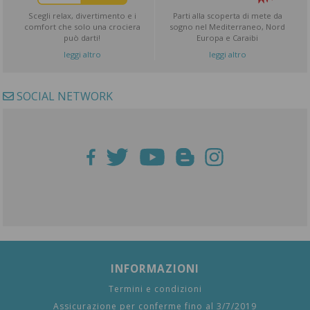
Scegli relax, divertimento e i
Parti alla scoperta di mete da
comfort che solo una crociera
sogno nel Mediterraneo, Nord
può darti!
Europa e Caraibi
leggi altro
leggi altro
SOCIAL NETWORK
INFORMAZIONI
Termini e condizioni
Assicurazione per conferme fino al 3/7/2019