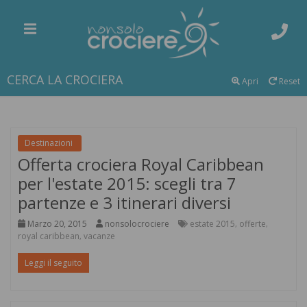
CERCA LA CROCIERA
Apri
Reset
Destinazioni
Offerta crociera Royal Caribbean
per l'estate 2015: scegli tra 7
partenze e 3 itinerari diversi
Marzo 20, 2015
nonsolocrociere
estate 2015
offerte
,
,
royal caribbean
vacanze
,
Leggi il seguito