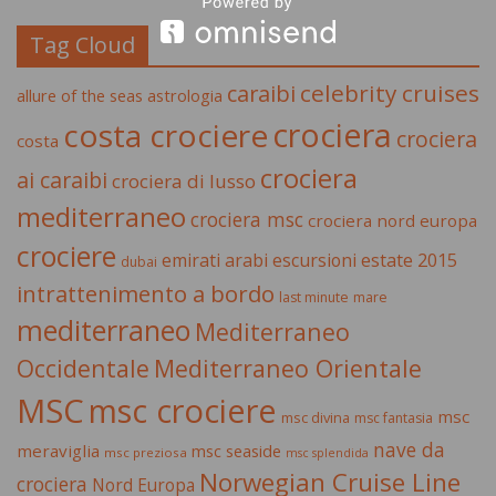
Tag Cloud
celebrity cruises
caraibi
allure of the seas
astrologia
crociera
costa crociere
crociera
costa
crociera
ai caraibi
crociera di lusso
mediterraneo
crociera msc
crociera nord europa
crociere
estate 2015
emirati arabi
escursioni
dubai
intrattenimento a bordo
last minute
mare
mediterraneo
Mediterraneo
Occidentale
Mediterraneo Orientale
MSC
msc crociere
msc
msc divina
msc fantasia
nave da
meraviglia
msc seaside
msc preziosa
msc splendida
Norwegian Cruise Line
crociera
Nord Europa