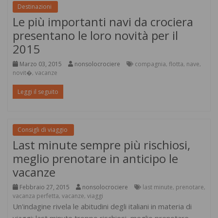
Destinazioni
Le più importanti navi da crociera
presentano le loro novità per il
2015
Marzo 03, 2015
nonsolocrociere
compagnia
flotta
nave
,
,
,
novit�
vacanze
,
Leggi il seguito
Consigli di viaggio
Last minute sempre più rischiosi,
meglio prenotare in anticipo le
vacanze
Febbraio 27, 2015
nonsolocrociere
last minute
prenotare
,
,
vacanza perfetta
vacanze
viaggi
,
,
Un'indagine rivela le abitudini degli italiani in materia di
viaggi: last minute troppo rischiosi, meglio prenotare