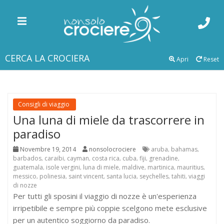
CERCA LA CROCIERA
Apri
Reset
Consigli di viaggio
Una luna di miele da trascorrere in
paradiso
Novembre 19, 2014
nonsolocrociere
aruba
bahamas
,
,
barbados
caraibi
cayman
costa rica
cuba
fiji
grenadine
,
,
,
,
,
,
,
guatemala
isole vergini
luna di miele
maldive
martinica
mauritius
,
,
,
,
,
,
messico
polinesia
saint vincent
santa lucia
seychelles
tahiti
viaggi
,
,
,
,
,
,
di nozze
Per tutti gli sposini il viaggio di nozze è un'esperienza
irripetibile e sempre più coppie scelgono mete esclusive
per un autentico soggiorno da paradiso.