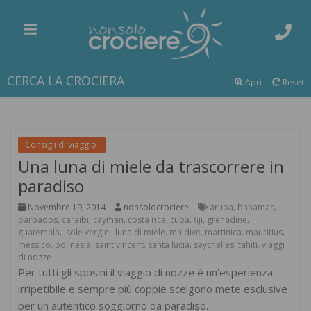
CERCA LA CROCIERA
Apri
Reset
Consigli di viaggio
Una luna di miele da trascorrere in
paradiso
Novembre 19, 2014
nonsolocrociere
aruba
bahamas
,
,
barbados
caraibi
cayman
costa rica
cuba
fiji
grenadine
,
,
,
,
,
,
,
guatemala
isole vergini
luna di miele
maldive
martinica
mauritius
,
,
,
,
,
,
messico
polinesia
saint vincent
santa lucia
seychelles
tahiti
viaggi
,
,
,
,
,
,
di nozze
Per tutti gli sposini il viaggio di nozze è un'esperienza
irripetibile e sempre più coppie scelgono mete esclusive
per un autentico soggiorno da paradiso.