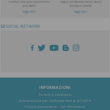
comfort che solo una crociera
sogno nel Mediterraneo, Nord
può darti!
Europa e Caraibi
leggi altro
leggi altro
SOCIAL NETWORK
INFORMAZIONI
Termini e condizioni
Assicurazione per conferme fino al 3/7/2019
Polizza assicurativa – Set informativo