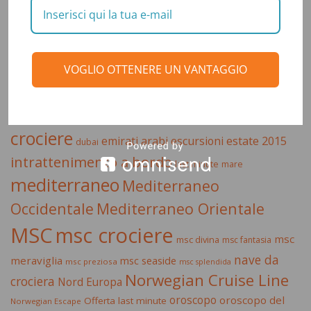
Tag Cloud
celebrity cruises
caraibi
allure of the seas
astrologia
crociera
costa crociere
crociera
costa
VOGLIO OTTENERE UN VANTAGGIO
crociera
ai caraibi
crociera di lusso
mediterraneo
crociera msc
crociera nord europa
crociere
estate 2015
emirati arabi
escursioni
dubai
intrattenimento a bordo
last minute
mare
mediterraneo
Mediterraneo
Occidentale
Mediterraneo Orientale
MSC
msc crociere
msc
msc divina
msc fantasia
nave da
meraviglia
msc seaside
msc preziosa
msc splendida
Norwegian Cruise Line
crociera
Nord Europa
oroscopo
oroscopo del
Offerta last minute
Norwegian Escape