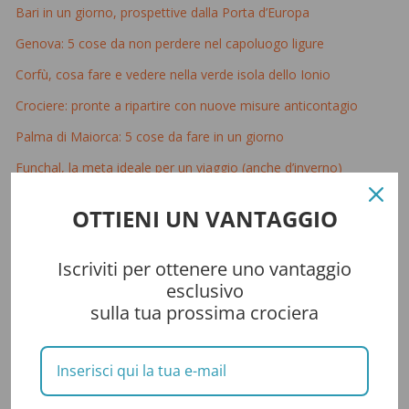
Bari in un giorno, prospettive dalla Porta d’Europa
Genova: 5 cose da non perdere nel capoluogo ligure
Corfù, cosa fare e vedere nella verde isola dello Ionio
Crociere: pronte a ripartire con nuove misure anticontagio
Palma di Maiorca: 5 cose da fare in un giorno
Funchal, la meta ideale per un viaggio (anche d’inverno)
Atene: alla scoperta della città dove tutto iniziò
OTTIENI UN VANTAGGIO
Crociere cancellate: le ultimissime novità
Iscriviti per ottenere uno vantaggio
esclusivo
Tag Cloud
sulla tua prossima crociera
celebrity cruises
caraibi
allure of the seas
astrologia
crociera
costa crociere
crociera
costa