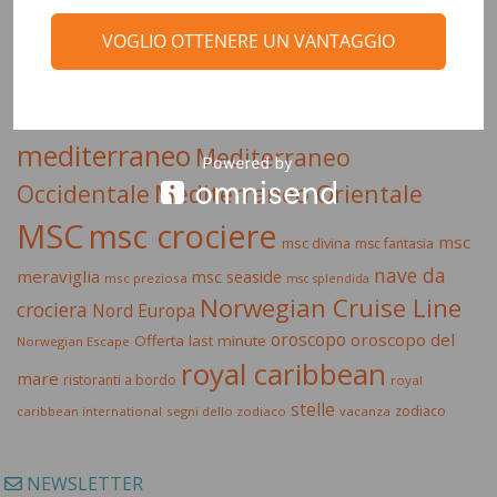
crociera
ai caraibi
crociera di lusso
mediterraneo
VOGLIO OTTENERE UN VANTAGGIO
crociera msc
crociera nord europa
crociere
estate 2015
emirati arabi
escursioni
dubai
intrattenimento a bordo
last minute
mare
mediterraneo
Mediterraneo
Occidentale
Mediterraneo Orientale
MSC
msc crociere
msc
msc divina
msc fantasia
nave da
meraviglia
msc seaside
msc preziosa
msc splendida
Norwegian Cruise Line
crociera
Nord Europa
oroscopo
oroscopo del
Offerta last minute
Norwegian Escape
royal caribbean
mare
ristoranti a bordo
royal
stelle
zodiaco
caribbean international
segni dello zodiaco
vacanza
NEWSLETTER