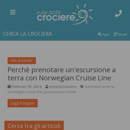
CERCA LA CROCIERA
Apri
Reset
Vita di bordo
Perchè prenotare un'escursione a
terra con Norwegian Cruise Line
Febbraio 05, 2016
nonsolocrociere
escursioni a terra
,
norwegian cruise line
prenotazioni online
,
Leggi il seguito
Cerca tra gli articoli