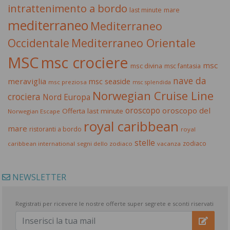
intrattenimento a bordo
last minute
mare
mediterraneo
Mediterraneo
Occidentale
Mediterraneo Orientale
MSC
msc crociere
msc
msc divina
msc fantasia
nave da
meraviglia
msc seaside
msc preziosa
msc splendida
Norwegian Cruise Line
crociera
Nord Europa
oroscopo
oroscopo del
Offerta last minute
Norwegian Escape
royal caribbean
mare
ristoranti a bordo
royal
stelle
zodiaco
caribbean international
segni dello zodiaco
vacanza
NEWSLETTER
Registrati per ricevere le nostre offerte super segrete e sconti riservati