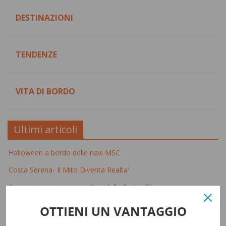
DESTINAZIONI
TENDENZE
VITA DI BORDO
Ultimi articoli
Halloween a bordo delle navi MSC
Costa Serena- Il Mito Diventa Realta'
Bari in un giorno, prospettive dalla Porta d’Europa
Genova: 5 cose da non perdere nel capoluogo ligure
OTTIENI UN VANTAGGIO
Corfù, cosa fare e vedere nella verde isola dello Ionio