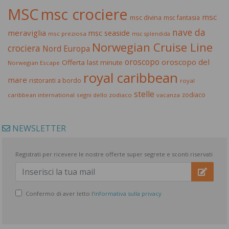
MSC
msc crociere
msc
msc divina
msc fantasia
nave da
meraviglia
msc seaside
msc preziosa
msc splendida
Norwegian Cruise Line
crociera
Nord Europa
oroscopo
oroscopo del
Offerta last minute
Norwegian Escape
royal caribbean
mare
ristoranti a bordo
royal
stelle
zodiaco
caribbean international
segni dello zodiaco
vacanza
NEWSLETTER
Registrati per ricevere le nostre offerte super segrete e sconti riservati
Confermo di aver letto l'
informativa sulla privacy