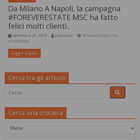
Da Milano A Napoli, la campagna
#FOREVERESTATE MSC ha fatto
felici molti clienti.
Settembre 25, 2018
redazione
#foreverestate
msc
,
,
promozioni
Leggi il seguito
Cerca tra gli articoli
Cerca una crociera