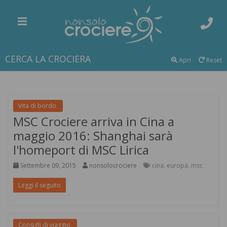
CERCA LA CROCIERA
Apri
Reset
Vita di bordo
MSC Crociere arriva in Cina a
maggio 2016: Shanghai sarà
l'homeport di MSC Lirica
Settembre 09, 2015
nonsolocrociere
cina
europa
msc
,
,
Leggi il seguito
Consigli di viaggio