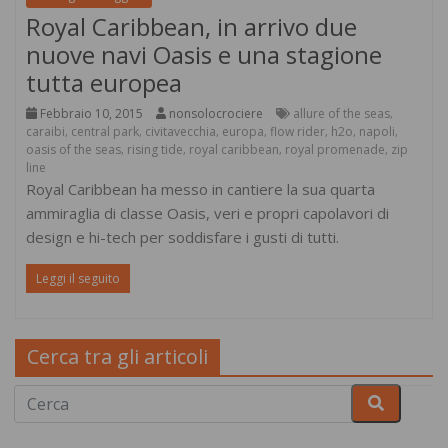
Royal Caribbean, in arrivo due
nuove navi Oasis e una stagione
tutta europea
Febbraio 10, 2015
nonsolocrociere
allure of the seas
,
caraibi
central park
civitavecchia
europa
flow rider
h2o
napoli
,
,
,
,
,
,
,
oasis of the seas
rising tide
royal caribbean
royal promenade
zip
,
,
,
,
line
Royal Caribbean ha messo in cantiere la sua quarta
ammiraglia di classe Oasis, veri e propri capolavori di
design e hi-tech per soddisfare i gusti di tutti.
Leggi il seguito
Cerca tra gli articoli