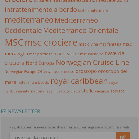
dubai
intrattenimento a bordo
last minute
mare
mediterraneo
Mediterraneo
Occidentale
Mediterraneo Orientale
MSC
msc crociere
msc
msc divina
msc fantasia
nave da
meraviglia
msc seaside
msc preziosa
msc splendida
Norwegian Cruise Line
crociera
Nord Europa
oroscopo
oroscopo del
Offerta last minute
Norwegian Escape
royal caribbean
mare
ristoranti a bordo
royal
stelle
zodiaco
caribbean international
segni dello zodiaco
vacanza
NEWSLETTER
Registrati per ricevere le nostre offerte super segrete e sconti riservati