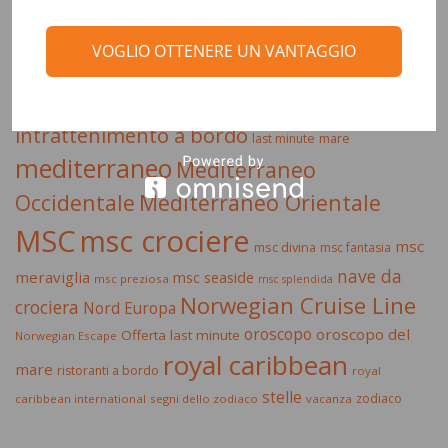
crociera
ai caraibi
crociera di lusso
VOGLIO OTTENERE UN VANTAGGIO
mediterraneo
crociera msc
crociera nord europa
crociere
estate 2015
emirati arabi
escursioni
dubai
intrattenimento a bordo
last minute
mare
mediterraneo
Mediterraneo
Occidentale
Mediterraneo Orientale
MSC
msc crociere
msc
msc divina
msc fantasia
nave da
meraviglia
msc seaside
msc preziosa
msc splendida
Norwegian Cruise Line
crociera
Nord Europa
oroscopo
oroscopo del
Offerta last minute
Norwegian Escape
royal caribbean
mare
ristoranti a bordo
royal
stelle
zodiaco
caribbean international
segni dello zodiaco
vacanza