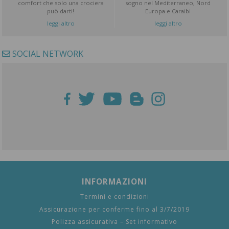
comfort che solo una crociera
sogno nel Mediterraneo, Nord
può darti!
Europa e Caraibi
leggi altro
leggi altro
SOCIAL NETWORK
INFORMAZIONI
Termini e condizioni
Assicurazione per conferme fino al 3/7/2019
Polizza assicurativa – Set informativo