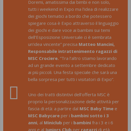
Doremi, amatissima dai bimbi e non solo,
tutti i weekend in Expo ma l’idea di realizzare
dei giochi tematici a bordo che potessero
spiegare cosa è Expo attraverso il linguaggio
dei giochi e dare voce ai bambini sui temi
dell’Esposizione Universale ci è sembrata
un’idea vincente”
precisa
Matteo Mancini,
Responsabile intrattenimento ragazzi di
MSC Crociere.
“Tra l’altro stiamo lavorando
ad un grande evento a settembre dedicato
ai più piccoli. Una festa speciale che sarà una
bella sorpresa per tutti i visitatori di Expo”.
Uno dei tratti distintivi dell’offerta MSC è
proprio la personalizzazione delle attività per
fascia di età: a partire dal
MSC Baby Time
e
MSC Babycare
per i
bambini sotto i 3
anni
, al
Miniclub
per i
bambini
fra i 3 e i 6
anni e al
Juniors Club
per
ragazzi
di età