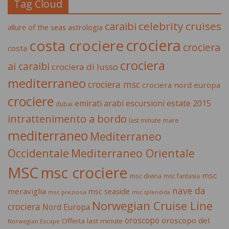
Tag Cloud
celebrity cruises
caraibi
allure of the seas
astrologia
crociera
costa crociere
crociera
costa
crociera
ai caraibi
crociera di lusso
mediterraneo
crociera msc
crociera nord europa
crociere
estate 2015
emirati arabi
escursioni
dubai
intrattenimento a bordo
last minute
mare
mediterraneo
Mediterraneo
Occidentale
Mediterraneo Orientale
MSC
msc crociere
msc
msc divina
msc fantasia
nave da
meraviglia
msc seaside
msc preziosa
msc splendida
Norwegian Cruise Line
crociera
Nord Europa
oroscopo
oroscopo del
Offerta last minute
Norwegian Escape