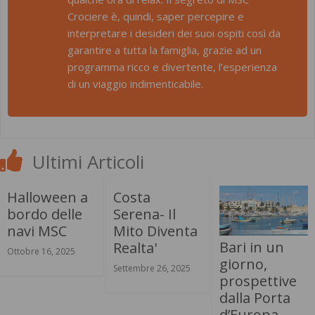
Crociere è, quindi, saper percepire e
interpretare i desideri dei suoi ospiti così da
garantire a tutta la famiglia, grazie ad un
programma ricco e divertente, l’esperienza
di un viaggio indimenticabile.
Ultimi Articoli
Halloween a
Costa
bordo delle
Serena- Il
navi MSC
Mito Diventa
Bari in un
Realta'
Ottobre 16, 2025
giorno,
Settembre 26, 2025
prospettive
dalla Porta
d’Europa