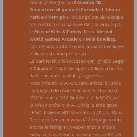
Young prosegue con il
Cinema 4D
, il
Simulatore di guida di Formula 1
,
l’Aqua
Park e
il
Vertigo
(il più lungo scivolo d’acqua
mai costruito su una nave da crociera). E poi,
le
Piscine Kids & Family
, l’area
Virtual
World Games Arcade
e il
Mini bowling
,
così ognuno potrà trovare la sua dimensione
e divertirsi come preferisce.
Le partnership di successo con i gruppi
Lego
e
Chicco
e i rispettivi spazi dedicati a bordo
delle rinnovate navi del programma
Rinascimento. MSC Crociere, infatti, è l’unica
compagnia di crociere ad avere a bordo di
MSC Armonia, MSC Sinfonia e di MSC Opera
(a breve anche di MSC Lirica) le aree gioco
LEGO. Insieme all’Osservatorio Chicco, Baby
Research Center, invece, la Compagnia offre
a tutte le famiglie un’esperienza a misura
‘baby’ con una serie di attività realizzate per