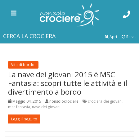
CERCA LA CROCIERA
Apri
Reset
Vita di bordo
La nave dei giovani 2015 è MSC
Fantasia: scopri tutte le attività e il
divertimento a bordo
Maggio 04, 2015
nonsolocrociere
crociera dei giovani
,
msc fantasia
nave dei giovani
,
Leggi il seguito