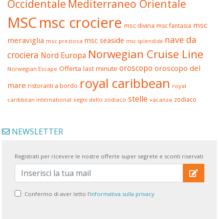
Occidentale
Mediterraneo Orientale
MSC
msc crociere
msc
msc divina
msc fantasia
nave da
meraviglia
msc seaside
msc preziosa
msc splendida
Norwegian Cruise Line
crociera
Nord Europa
oroscopo
oroscopo del
Offerta last minute
Norwegian Escape
royal caribbean
mare
ristoranti a bordo
royal
stelle
zodiaco
caribbean international
segni dello zodiaco
vacanza
NEWSLETTER
Registrati per ricevere le nostre offerte super segrete e sconti riservati
Confermo di aver letto l'
informativa sulla privacy