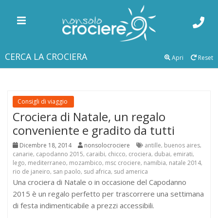
CERCA LA CROCIERA
Apri
Reset
Consigli di viaggio
Crociera di Natale, un regalo
conveniente e gradito da tutti
Dicembre 18, 2014
nonsolocrociere
antille
buenos aires
,
,
canarie
capodanno 2015
caraibi
chicco
crociera
dubai
emirati
,
,
,
,
,
,
,
lego
mediterraneo
mozambico
msc crociere
namibia
natale 2014
,
,
,
,
,
,
rio de janeiro
san paolo
sud africa
sud america
,
,
,
Una crociera di Natale o in occasione del Capodanno
2015 è un regalo perfetto per trascorrere una settimana
di festa indimenticabile a prezzi accessibili.