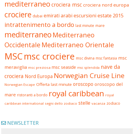
mediterraneo
crociera msc
crociera nord europa
crociere
estate 2015
emirati arabi
escursioni
dubai
intrattenimento a bordo
last minute
mare
mediterraneo
Mediterraneo
Occidentale
Mediterraneo Orientale
MSC
msc crociere
msc
msc divina
msc fantasia
nave da
meraviglia
msc seaside
msc preziosa
msc splendida
Norwegian Cruise Line
crociera
Nord Europa
oroscopo
oroscopo del
Offerta last minute
Norwegian Escape
royal caribbean
mare
ristoranti a bordo
royal
stelle
zodiaco
caribbean international
segni dello zodiaco
vacanza
NEWSLETTER