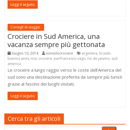
Leggi il seguito
Consigli di viaggio
Crociere in Sud America, una
vacanza sempre più gettonata
Giugno 10, 2014
nonsolocrociere
argentina
brasile
,
,
buenos aires
msc crociere
pierfrancesco vago
rio de janeiro
sud
,
,
,
,
america
Le crociere a lungo raggio verso le coste dell'America del
sud sono una destinazione preferita da sempre più turisti
grazie al fascino dei luoghi visitati.
Leggi il seguito
Cerca tra gli articoli