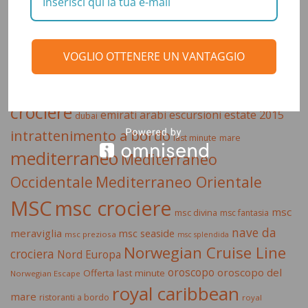
celebrity cruises
caraibi
allure of the seas
astrologia
crociera
costa crociere
crociera
costa
VOGLIO OTTENERE UN VANTAGGIO
crociera
ai caraibi
crociera di lusso
mediterraneo
crociera msc
crociera nord europa
crociere
estate 2015
emirati arabi
escursioni
dubai
intrattenimento a bordo
last minute
mare
mediterraneo
Mediterraneo
Occidentale
Mediterraneo Orientale
MSC
msc crociere
msc
msc divina
msc fantasia
nave da
meraviglia
msc seaside
msc preziosa
msc splendida
Norwegian Cruise Line
crociera
Nord Europa
oroscopo
oroscopo del
Offerta last minute
Norwegian Escape
royal caribbean
mare
ristoranti a bordo
royal