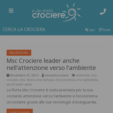
CERCA LA CROCIERA
Apri
Reset
Vita di bordo
Msc Crociere leader anche
nell'attenzione verso l'ambiente
Novembre 25, 2014
nonsolocrociere
ambiente
msc
,
crociere
msc divina
msc fantasia
msc preziosa
msc splendida
,
,
,
,
,
world water week
La flotta Msc Crociere è stata premiata per la sua
costante attenzione verso l'ambiente e l'ecosistema
circostante grazie alle sue tecnologie d'avanguardia.
Leggi il seguito