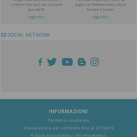
comfort che solo una crociera
sogno nel Mediterraneo, Nord
può darti!
Europa e Caraibi
leggi altro
leggi altro
SOCIAL NETWORK
INFORMAZIONI
Termini e condizioni
Assicurazione per conferme fino al 3/7/2019
Polizza assicurativa – Set informativo