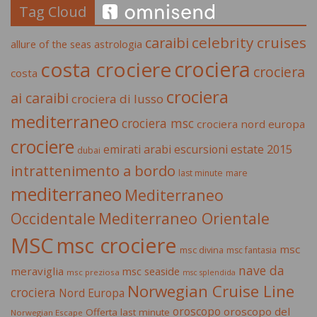
Tag Cloud
celebrity cruises
caraibi
allure of the seas
astrologia
crociera
costa crociere
crociera
costa
crociera
ai caraibi
crociera di lusso
mediterraneo
crociera msc
crociera nord europa
crociere
estate 2015
emirati arabi
escursioni
dubai
intrattenimento a bordo
last minute
mare
mediterraneo
Mediterraneo
Occidentale
Mediterraneo Orientale
MSC
msc crociere
msc
msc divina
msc fantasia
nave da
meraviglia
msc seaside
msc preziosa
msc splendida
Norwegian Cruise Line
crociera
Nord Europa
oroscopo
oroscopo del
Offerta last minute
Norwegian Escape