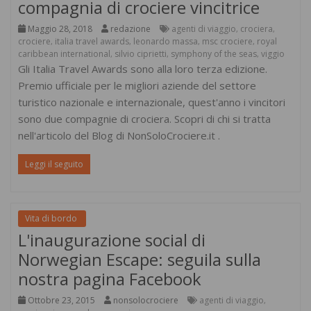
compagnia di crociere vincitrice
Maggio 28, 2018
redazione
agenti di viaggio
crociera
,
,
crociere
italia travel awards
leonardo massa
msc crociere
royal
,
,
,
,
caribbean international
silvio ciprietti
symphony of the seas
viggio
,
,
,
Gli Italia Travel Awards sono alla loro terza edizione.
Premio ufficiale per le migliori aziende del settore
turistico nazionale e internazionale, quest'anno i vincitori
sono due compagnie di crociera. Scopri di chi si tratta
nell'articolo del Blog di NonSoloCrociere.it .
Leggi il seguito
Vita di bordo
L'inaugurazione social di
Norwegian Escape: seguila sulla
nostra pagina Facebook
Ottobre 23, 2015
nonsolocrociere
agenti di viaggio
,