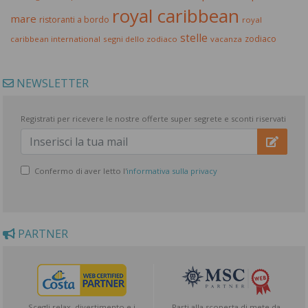
royal caribbean
mare
ristoranti a bordo
royal
stelle
zodiaco
caribbean international
segni dello zodiaco
vacanza
NEWSLETTER
Registrati per ricevere le nostre offerte super segrete e sconti riservati
Confermo di aver letto l'
informativa sulla privacy
PARTNER
Scegli relax, divertimento e i
Parti alla scoperta di mete da