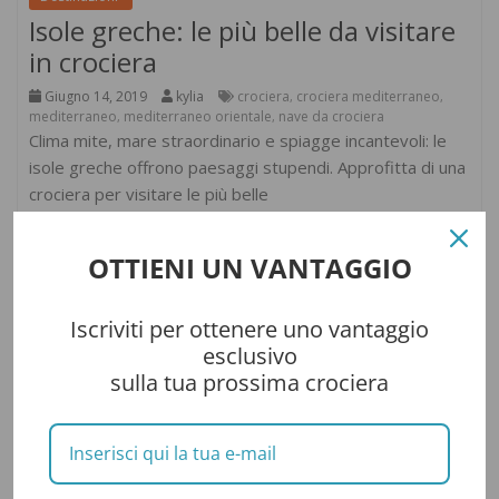
Isole greche: le più belle da visitare
in crociera
Giugno 14, 2019
kylia
crociera
crociera mediterraneo
,
,
mediterraneo
mediterraneo orientale
nave da crociera
,
,
Clima mite, mare straordinario e spiagge incantevoli: le
isole greche offrono paesaggi stupendi. Approfitta di una
crociera per visitare le più belle
Leggi il seguito
OTTIENI UN VANTAGGIO
Iscriviti per ottenere uno vantaggio
esclusivo
sulla tua prossima crociera