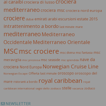
crociera
ai caraibi
crociera di lusso
mediterraneo
crociera msc
crociera nord europa
crociere
estate 2015
emirati arabi
escursioni
dubai
intrattenimento a bordo
last minute
mare
mediterraneo
Mediterraneo
Occidentale
Mediterraneo Orientale
MSC
msc crociere
msc
msc divina
msc fantasia
nave da
meraviglia
msc seaside
msc preziosa
msc splendida
Norwegian Cruise Line
crociera
Nord Europa
oroscopo
oroscopo del
Offerta last minute
Norwegian Escape
royal caribbean
mare
ristoranti a bordo
royal
stelle
zodiaco
caribbean international
segni dello zodiaco
vacanza
NEWSLETTER