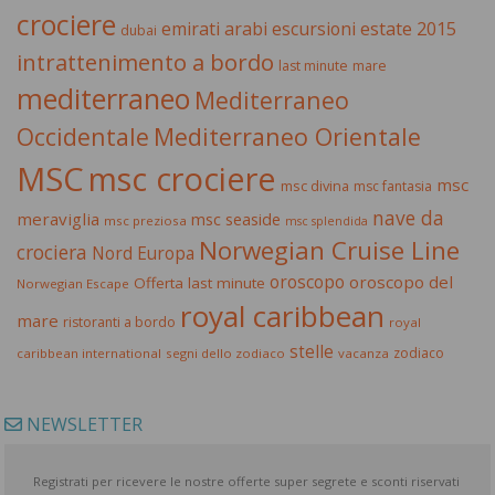
crociere
estate 2015
emirati arabi
escursioni
dubai
intrattenimento a bordo
last minute
mare
mediterraneo
Mediterraneo
Occidentale
Mediterraneo Orientale
MSC
msc crociere
msc
msc divina
msc fantasia
nave da
meraviglia
msc seaside
msc preziosa
msc splendida
Norwegian Cruise Line
crociera
Nord Europa
oroscopo
oroscopo del
Offerta last minute
Norwegian Escape
royal caribbean
mare
ristoranti a bordo
royal
stelle
zodiaco
caribbean international
segni dello zodiaco
vacanza
NEWSLETTER
Registrati per ricevere le nostre offerte super segrete e sconti riservati