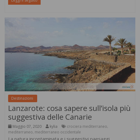
Leggi il seguito
Destinazioni
Lanzarote: cosa sapere sull’isola più
suggestiva delle Canarie
Maggio 07, 2020
kylia
crociera mediterraneo
,
mediterraneo
mediterraneo occidentale
,
La natura incontaminata e i suggestivi paesaggi