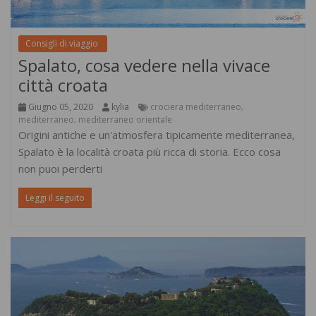
Consigli di viaggio
Spalato, cosa vedere nella vivace
città croata
Giugno 05, 2020
kylia
crociera mediterraneo
,
mediterraneo
mediterraneo orientale
,
Origini antiche e un'atmosfera tipicamente mediterranea,
Spalato è la località croata più ricca di storia. Ecco cosa
non puoi perderti
Leggi il seguito