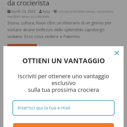
da crocierista
Aprile 24, 2020
kylia
crociera mediterraneo
escursioni
,
,
mediterraneo occidentale
Storia, cultura, buon cibo: un itinerario di un giorno per
visitare alcune bellezze dello splendido capoluogo
siciliano. Ecco cosa vedere a Palermo
Leggi il seguito
OTTIENI UN VANTAGGIO
Iscriviti per ottenere uno vantaggio
esclusivo
sulla tua prossima crociera