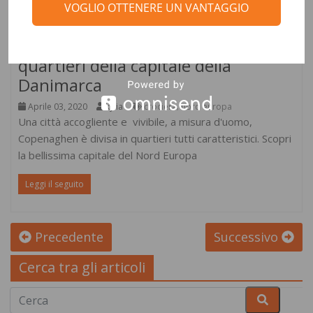
VOGLIO OTTENERE UN VANTAGGIO
Destinazioni
Un viaggio a Copenaghen, tra i
quartieri della capitale della
Danimarca
Aprile 03, 2020
kylia
crociera
nord europa
,
Una città accogliente e vivibile, a misura d'uomo,
Copenaghen è divisa in quartieri tutti caratteristici. Scopri
la bellissima capitale del Nord Europa
Leggi il seguito
Precedente
Successivo
Cerca tra gli articoli