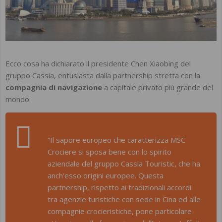
Ecco cosa ha dichiarato il presidente Chen Xiaobing del
gruppo Cassia, entusiasta dalla partnership stretta con la
compagnia di navigazione
a capitale privato più grande del
mondo:
“Il sapore europeo che caratterizza MSC
Crociere si sposa bene con lo spirito
aziendale del gruppo Cassia Touristic, che ha
anch’esso origini europee.
Questa
partnership, rispetto ai tradizionali accordi
tra agenzie turistiche con sede in Cina ed alle
compagnie crocieristiche, pone particolare