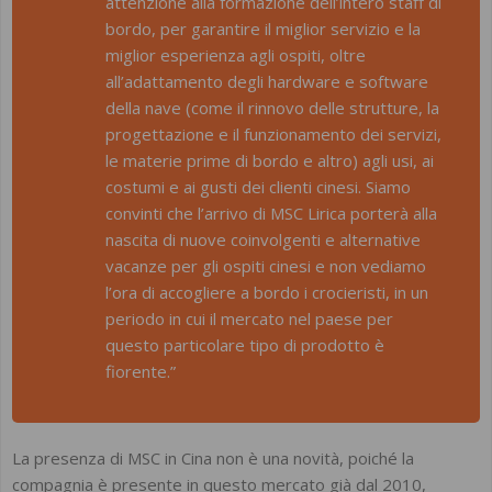
attenzione alla formazione dell’intero staff di
bordo, per garantire il miglior servizio e la
miglior esperienza agli ospiti, oltre
all’adattamento degli hardware e software
della nave (come il rinnovo delle strutture, la
progettazione e il funzionamento dei servizi,
le materie prime di bordo e altro) agli usi, ai
costumi e ai gusti dei clienti cinesi. Siamo
convinti che l’arrivo di MSC Lirica porterà alla
nascita di nuove coinvolgenti e alternative
vacanze per gli ospiti cinesi e non vediamo
l’ora di accogliere a bordo i crocieristi, in un
periodo in cui il mercato nel paese per
questo particolare tipo di prodotto è
fiorente.”
La presenza di MSC in Cina non è una novità, poiché la
compagnia è presente in questo mercato già dal 2010,