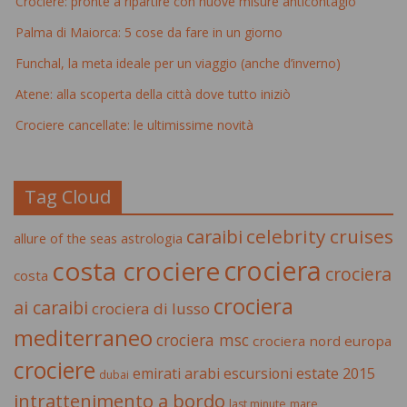
Crociere: pronte a ripartire con nuove misure anticontagio
Palma di Maiorca: 5 cose da fare in un giorno
Funchal, la meta ideale per un viaggio (anche d’inverno)
Atene: alla scoperta della città dove tutto iniziò
Crociere cancellate: le ultimissime novità
Tag Cloud
celebrity cruises
caraibi
allure of the seas
astrologia
crociera
costa crociere
crociera
costa
crociera
ai caraibi
crociera di lusso
mediterraneo
crociera msc
crociera nord europa
crociere
estate 2015
emirati arabi
escursioni
dubai
intrattenimento a bordo
last minute
mare