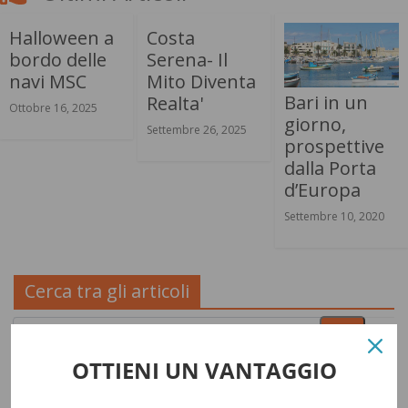
Halloween a
Costa
bordo delle
Serena- Il
navi MSC
Mito Diventa
Bari in un
Realta'
Ottobre 16, 2025
giorno,
Settembre 26, 2025
prospettive
dalla Porta
d’Europa
Settembre 10, 2020
Cerca tra gli articoli
OTTIENI UN VANTAGGIO
Cerca una crociera