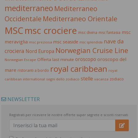
mediterraneo
Mediterraneo
Occidentale
Mediterraneo Orientale
MSC
msc crociere
msc
msc divina
msc fantasia
nave da
meraviglia
msc seaside
msc preziosa
msc splendida
Norwegian Cruise Line
crociera
Nord Europa
oroscopo
oroscopo del
Offerta last minute
Norwegian Escape
royal caribbean
mare
ristoranti a bordo
royal
stelle
zodiaco
caribbean international
segni dello zodiaco
vacanza
NEWSLETTER
Registrati per ricevere le nostre offerte super segrete e sconti riservati