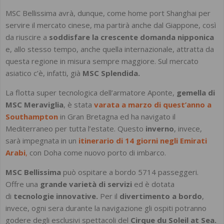
MSC Bellissima avrà, dunque, come home port Shanghai per
servire il mercato cinese, ma partirà anche dal Giappone, così
da riuscire a
soddisfare la crescente domanda nipponica
e, allo stesso tempo, anche quella internazionale, attratta da
questa regione in misura sempre maggiore. Sul mercato
asiatico c’è, infatti, già
MSC Splendida.
La flotta super tecnologica dell’armatore Aponte,
gemella di
MSC Meraviglia
, è stata
varata a marzo
di quest’anno a
Southampton
in Gran Bretagna ed ha navigato il
Mediterraneo per tutta l’estate. Questo
inverno
, invece,
sarà impegnata in un
itinerario di 14 giorni negli Emirati
Arabi
,
con Doha come nuovo porto di imbarco.
MSC Bellissima
può ospitare a bordo 5714 passeggeri.
Offre una
grande varietà di servizi
ed è dotata
di
tecnologie innovative.
Per il
divertimento a bordo
,
invece, ogni sera durante la navigazione gli ospiti potranno
godere degli esclusivi spettacoli del
Cirque du Soleil at Sea.