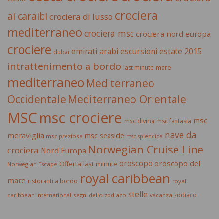
crociera
ai caraibi
crociera di lusso
mediterraneo
crociera msc
crociera nord europa
crociere
estate 2015
emirati arabi
escursioni
dubai
intrattenimento a bordo
last minute
mare
mediterraneo
Mediterraneo
Occidentale
Mediterraneo Orientale
MSC
msc crociere
msc
msc divina
msc fantasia
nave da
meraviglia
msc seaside
msc preziosa
msc splendida
Norwegian Cruise Line
crociera
Nord Europa
oroscopo
oroscopo del
Offerta last minute
Norwegian Escape
royal caribbean
mare
ristoranti a bordo
royal
stelle
zodiaco
caribbean international
segni dello zodiaco
vacanza