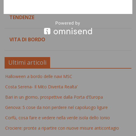
TENDENZE
VITA DI BORDO
Ultimi articoli
Halloween a bordo delle navi MSC
Costa Serena- Il Mito Diventa Realta'
Bari in un giorno, prospettive dalla Porta d’Europa
Genova: 5 cose da non perdere nel capoluogo ligure
Corfù, cosa fare e vedere nella verde isola dello Ionio
Crociere: pronte a ripartire con nuove misure anticontagio