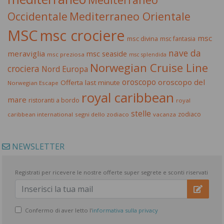
Occidentale
Mediterraneo Orientale
MSC
msc crociere
msc
msc divina
msc fantasia
nave da
meraviglia
msc seaside
msc preziosa
msc splendida
Norwegian Cruise Line
crociera
Nord Europa
oroscopo
oroscopo del
Offerta last minute
Norwegian Escape
royal caribbean
mare
ristoranti a bordo
royal
stelle
zodiaco
caribbean international
segni dello zodiaco
vacanza
NEWSLETTER
Registrati per ricevere le nostre offerte super segrete e sconti riservati
Confermo di aver letto l'
informativa sulla privacy