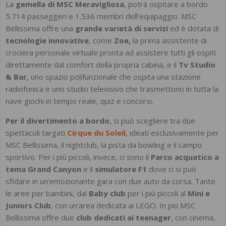
La
gemella di MSC Meravigliosa
, potrà ospitare a bordo
5.714 passeggeri e 1.536 membri dell’equipaggio. MSC
Bellissima offre una
grande varietà di servizi
ed è dotata di
tecnologie innovative
, come
Zoe,
la prima assistente di
crociera personale virtuale pronta ad assistere tutti gli ospiti
direttamente dal comfort della propria cabina, e il
Tv Studio
& Bar
, uno spazio polifunzionale che ospita una stazione
radiofonica e uno studio televisivo che trasmettono in tutta la
nave giochi in tempo reale, quiz e concorsi.
Per il divertimento a bordo
, si può scegliere tra due
spettacoli targati
Cirque du Soleil
, ideati esclusivamente per
MSC Bellissima, il nightclub, la pista da bowling e il campo
sportivo. Per i più piccoli, invece, ci sono il
Parco acquatico
a
tema Grand Canyon
e il
simulatore F1
dove ci si può
sfidare in un’emozionante gara con due auto da corsa. Tante
le aree per bambini, dal
Baby club
per i più piccoli al
Mini e
Juniors Club
, con un’area dedicata ai LEGO. In più MSC
Bellissima offre due
club dedicati ai teenager
, con cinema,