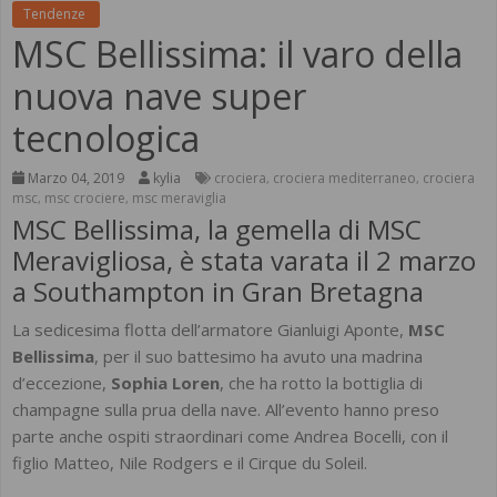
Tendenze
MSC Bellissima: il varo della
nuova nave super
tecnologica
Marzo 04, 2019
kylia
crociera
crociera mediterraneo
crociera
,
,
msc
msc crociere
msc meraviglia
,
,
MSC Bellissima, la gemella di MSC
Meravigliosa, è stata varata il 2 marzo
a Southampton in Gran Bretagna
La sedicesima flotta dell’armatore Gianluigi Aponte,
MSC
Bellissima
, per il suo battesimo ha avuto una madrina
d’eccezione,
Sophia Loren
, che ha rotto la bottiglia di
champagne sulla prua della nave. All’evento hanno preso
parte anche ospiti straordinari come Andrea Bocelli, con il
figlio Matteo, Nile Rodgers e il Cirque du Soleil.