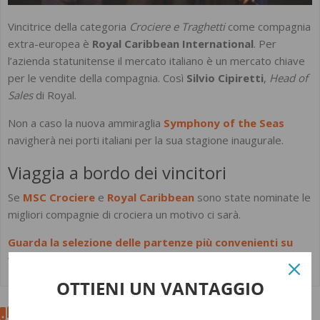
Vincitrice della categoria
Crociere e Traghetti
come compagnia
extra-europea è
Royal Caribbean International
. Per
l’azienda statunitense il mercato italiano è un mercato chiave
per le vendite della compagnia. Così
Silvio Cipiretti
,
Head of
Sales
di Royal.
Non a caso la nuova ammiraglia
Symphony of the Seas
navigherà nei porti italiani per la sua stagione inaugurale.
Viaggia a bordo dei vincitori
Se
MSC Crociere
e
Royal Caribbean
sono state nominate le
migliori compagnie di crociera un motivo ci sarà.
Guarda la selezione delle partenze più convenienti su
www.nonsolocrociere.it.
OTTIENI UN VANTAGGIO
Ultimi Articoli