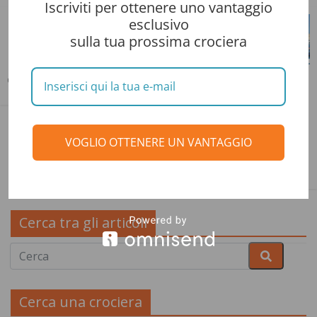
Iscriviti per ottenere uno vantaggio
esclusivo
Halloween a
Costa
sulla tua prossima crociera
bordo delle
Serena- Il
navi MSC
Mito Diventa
Bari in un
Realta'
Ottobre 16, 2025
giorno,
Settembre 26, 2025
prospettive
dalla Porta
VOGLIO OTTENERE UN VANTAGGIO
d’Europa
Settembre 10, 2020
Cerca tra gli articoli
Cerca una crociera