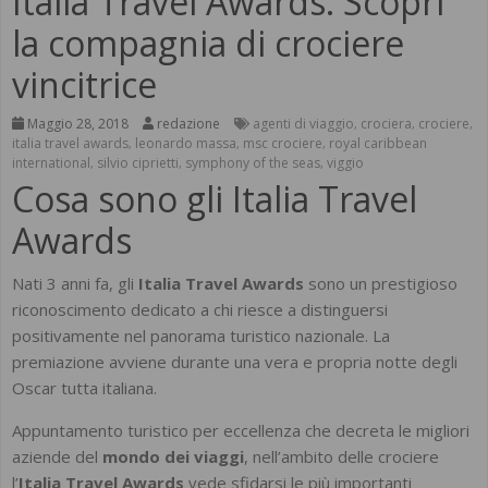
Italia Travel Awards. Scopri
la compagnia di crociere
vincitrice
Maggio 28, 2018
redazione
agenti di viaggio
crociera
crociere
,
,
,
italia travel awards
leonardo massa
msc crociere
royal caribbean
,
,
,
international
silvio ciprietti
symphony of the seas
viggio
,
,
,
Cosa sono gli Italia Travel
Awards
Nati 3 anni fa, gli
Italia Travel Awards
sono un prestigioso
riconoscimento dedicato a chi riesce a distinguersi
positivamente nel panorama turistico nazionale. La
premiazione avviene durante una vera e propria notte degli
Oscar tutta italiana.
Appuntamento turistico per eccellenza che decreta le migliori
aziende del
mondo dei viaggi
, nell’ambito delle crociere
l’
Italia Travel Awards
vede sfidarsi le più importanti