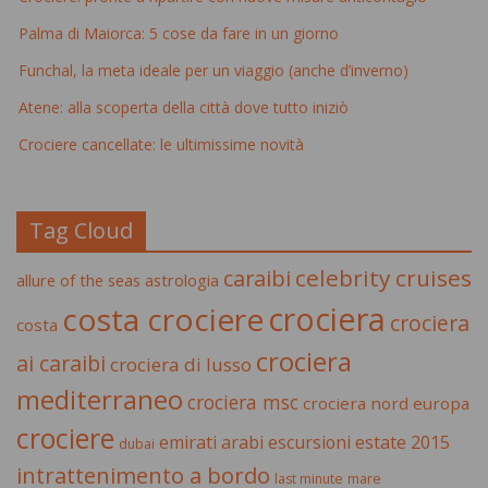
Palma di Maiorca: 5 cose da fare in un giorno
Funchal, la meta ideale per un viaggio (anche d’inverno)
Atene: alla scoperta della città dove tutto iniziò
Crociere cancellate: le ultimissime novità
Tag Cloud
celebrity cruises
caraibi
allure of the seas
astrologia
crociera
costa crociere
crociera
costa
crociera
ai caraibi
crociera di lusso
mediterraneo
crociera msc
crociera nord europa
crociere
estate 2015
emirati arabi
escursioni
dubai
intrattenimento a bordo
last minute
mare