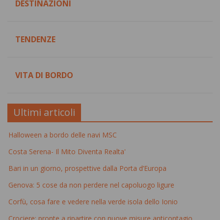
DESTINAZIONI
TENDENZE
VITA DI BORDO
Ultimi articoli
Halloween a bordo delle navi MSC
Costa Serena- Il Mito Diventa Realta'
Bari in un giorno, prospettive dalla Porta d’Europa
Genova: 5 cose da non perdere nel capoluogo ligure
Corfù, cosa fare e vedere nella verde isola dello Ionio
Crociere: pronte a ripartire con nuove misure anticontagio