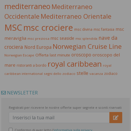
mediterraneo
Mediterraneo
Occidentale
Mediterraneo Orientale
MSC
msc crociere
msc
msc divina
msc fantasia
nave da
meraviglia
msc seaside
msc preziosa
msc splendida
Norwegian Cruise Line
crociera
Nord Europa
oroscopo
oroscopo del
Offerta last minute
Norwegian Escape
royal caribbean
mare
ristoranti a bordo
royal
stelle
zodiaco
caribbean international
segni dello zodiaco
vacanza
NEWSLETTER
Registrati per ricevere le nostre offerte super segrete e sconti riservati
Confermo di aver letto l'
informativa sulla privacy