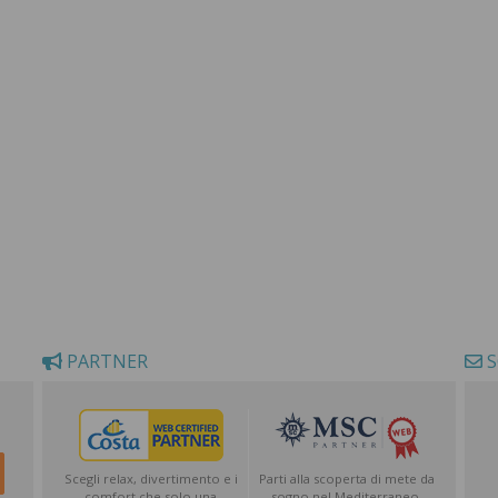
PARTNER
S
Scegli relax, divertimento e i
Parti alla scoperta di mete da
comfort che solo una
sogno nel Mediterraneo,