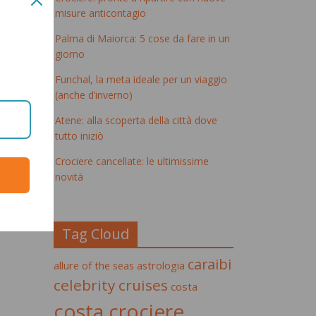
misure anticontagio
Palma di Maiorca: 5 cose da fare in un
giorno
Funchal, la meta ideale per un viaggio
(anche d’inverno)
Atene: alla scoperta della città dove
tutto iniziò
Crociere cancellate: le ultimissime
novità
Tag Cloud
caraibi
allure of the seas
astrologia
celebrity cruises
costa
costa crociere