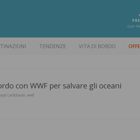
PRE
Lun-Ve
TINAZIONI
TENDENZE
VITA DI BORDO
OFF
ordo con WWF per salvare gli oceani
oyal caribbean
wwf
,