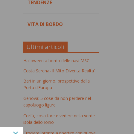
TENDENZE
VITA DI BORDO
Ultimi articoli
Halloween a bordo delle navi MSC
Costa Serena- Il Mito Diventa Realta'
Bari in un giorno, prospettive dalla
Porta d’Europa
Genova: 5 cose da non perdere nel
capoluogo ligure
Corfù, cosa fare e vedere nella verde
isola dello Ionio
Crociere: pronte a ripartire con nuove