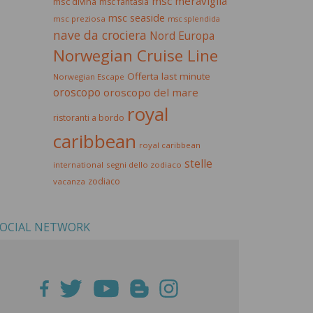
msc meraviglia
msc divina
msc fantasia
msc seaside
msc preziosa
msc splendida
nave da crociera
Nord Europa
Norwegian Cruise Line
Offerta last minute
Norwegian Escape
oroscopo
oroscopo del mare
royal
ristoranti a bordo
caribbean
royal caribbean
stelle
international
segni dello zodiaco
zodiaco
vacanza
OCIAL NETWORK