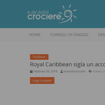
HOME
CONSIGLI DI VIAGGIO
DES
Tendenze
Royal Caribbean sigla un acc
Febbraio 03, 2016
nonsolocrociere
oceani
r
,
Leggi il seguito