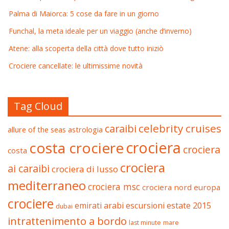
Palma di Maiorca: 5 cose da fare in un giorno
Funchal, la meta ideale per un viaggio (anche d’inverno)
Atene: alla scoperta della città dove tutto iniziò
Crociere cancellate: le ultimissime novità
Tag Cloud
celebrity cruises
caraibi
allure of the seas
astrologia
crociera
costa crociere
crociera
costa
crociera
ai caraibi
crociera di lusso
mediterraneo
crociera msc
crociera nord europa
crociere
estate 2015
emirati arabi
escursioni
dubai
intrattenimento a bordo
last minute
mare