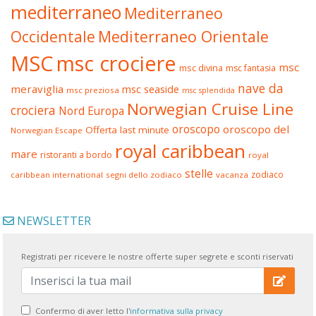
mediterraneo
Mediterraneo
Occidentale
Mediterraneo Orientale
MSC
msc crociere
msc
msc divina
msc fantasia
nave da
meraviglia
msc seaside
msc preziosa
msc splendida
Norwegian Cruise Line
crociera
Nord Europa
oroscopo
oroscopo del
Offerta last minute
Norwegian Escape
royal caribbean
mare
ristoranti a bordo
royal
stelle
zodiaco
caribbean international
segni dello zodiaco
vacanza
NEWSLETTER
Registrati per ricevere le nostre offerte super segrete e sconti riservati
Confermo di aver letto l'
informativa sulla privacy