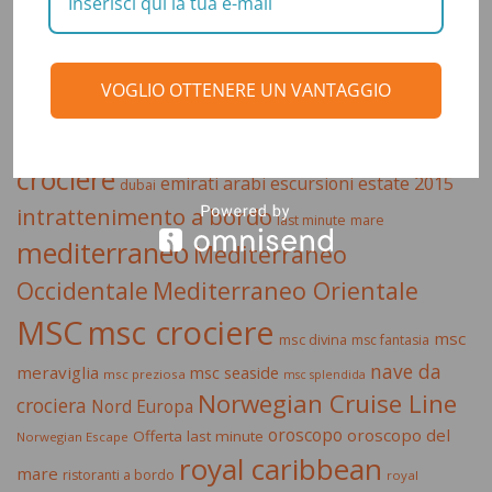
celebrity cruises
caraibi
allure of the seas
astrologia
crociera
costa crociere
crociera
costa
VOGLIO OTTENERE UN VANTAGGIO
crociera
ai caraibi
crociera di lusso
mediterraneo
crociera msc
crociera nord europa
crociere
estate 2015
emirati arabi
escursioni
dubai
intrattenimento a bordo
last minute
mare
mediterraneo
Mediterraneo
Occidentale
Mediterraneo Orientale
MSC
msc crociere
msc
msc divina
msc fantasia
nave da
meraviglia
msc seaside
msc preziosa
msc splendida
Norwegian Cruise Line
crociera
Nord Europa
oroscopo
oroscopo del
Offerta last minute
Norwegian Escape
royal caribbean
mare
ristoranti a bordo
royal