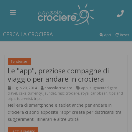
CERCA LA CROCIERA
Apri
Reset
Tendenze
Le "app", preziose compagne di
viaggio per andare in crociera
Luglio 20, 2014
nonsolocrociere
app
augmented geto
,
travel
caxe currency
jauntlet
msc crociere
royal caribbean
tips and
,
,
,
,
,
trips
tourwrist
tripit
,
,
Nell'era di smartphone e tablet anche per andare in
crociera ci sono apposite "app" create per districarsi tra
suggerimenti, itinerari e altre utilità.
Leggi il seguito