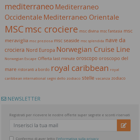
mediterraneo
Mediterraneo
Occidentale
Mediterraneo Orientale
MSC
msc crociere
msc
msc divina
msc fantasia
nave da
meraviglia
msc seaside
msc preziosa
msc splendida
Norwegian Cruise Line
crociera
Nord Europa
oroscopo
oroscopo del
Offerta last minute
Norwegian Escape
royal caribbean
mare
ristoranti a bordo
royal
stelle
zodiaco
caribbean international
segni dello zodiaco
vacanza
NEWSLETTER
Registrati per ricevere le nostre offerte super segrete e sconti riservati
Confermo di aver letto l'
informativa sulla privacy