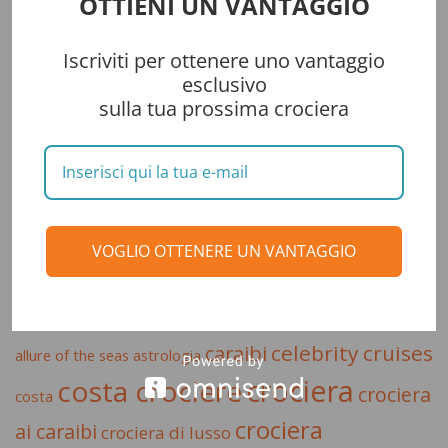
OTTIENI UN VANTAGGIO
Genova: 5 cose da non perdere nel capoluogo ligure
Iscriviti per ottenere uno vantaggio
Corfù, cosa fare e vedere nella verde isola dello Ionio
esclusivo
Crociere: pronte a ripartire con nuove misure anticontagio
sulla tua prossima crociera
Palma di Maiorca: 5 cose da fare in un giorno
Funchal, la meta ideale per un viaggio (anche d’inverno)
Atene: alla scoperta della città dove tutto iniziò
Crociere cancellate: le ultimissime novità
VOGLIO OTTENERE UN VANTAGGIO
Tag Cloud
celebrity cruises
caraibi
allure of the seas
astrologia
crociera
costa crociere
crociera
costa
crociera
ai caraibi
crociera di lusso