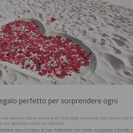
 regalo perfetto per sorprendere ogni
i san valentino
dubai
emirati arabi
festa degli innamorati
isole canarie
last m
,
,
,
,
,
a
msc splendida
oman
san valentino
,
,
,
otare una crociera di San Valentino con tante esclusive a bordo 