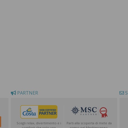
PARTNER
S
Scegli relax, divertimento e i
Parti alla scoperta di mete da
comfort che solo una
sogno nel Mediterraneo,