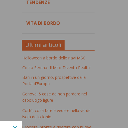
TENDENZE
VITA DI BORDO
Ultimi articoli
Halloween a bordo delle navi MSC
Costa Serena- Il Mito Diventa Realta'
Bari in un giorno, prospettive dalla
Porta d’Europa
Genova: 5 cose da non perdere nel
capoluogo ligure
Corfù, cosa fare e vedere nella verde
isola dello Ionio
Crociere: pronte a ripartire con nuove