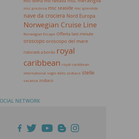
msc meraviglia
msc divina
msc fantasia
msc seaside
msc preziosa
msc splendida
nave da crociera
Nord Europa
Norwegian Cruise Line
Offerta last minute
Norwegian Escape
oroscopo
oroscopo del mare
royal
ristoranti a bordo
caribbean
royal caribbean
stelle
international
segni dello zodiaco
zodiaco
vacanza
OCIAL NETWORK