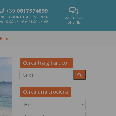
+39
0817574899
NOTAZIONE E ASSISTENZA
ASSISTENZA
n 10.00-13.00 e 15.00-18.00
ONLINE
ERTE
Cerca tra gli articoli
Cerca una crociera