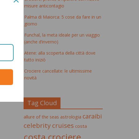
misure anticontagio
Palma di Maiorca: 5 cose da fare in un
giorno
Funchal, la meta ideale per un viaggio
(anche d’inverno)
Atene: alla scoperta della città dove
tutto iniziò
Crociere cancellate: le ultimissime
novità
Tag Cloud
caraibi
allure of the seas
astrologia
celebrity cruises
costa
costa crociere