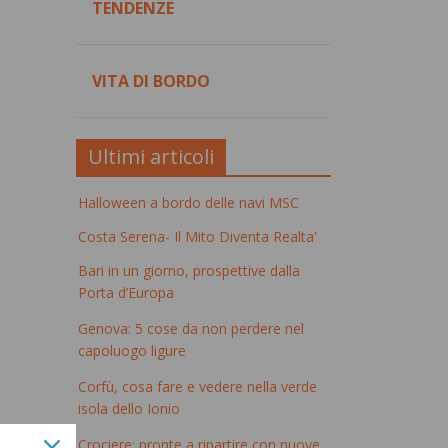
TENDENZE
VITA DI BORDO
Ultimi articoli
Halloween a bordo delle navi MSC
Costa Serena- Il Mito Diventa Realta'
Bari in un giorno, prospettive dalla
Porta d’Europa
Genova: 5 cose da non perdere nel
capoluogo ligure
Corfù, cosa fare e vedere nella verde
isola dello Ionio
Crociere: pronte a ripartire con nuove