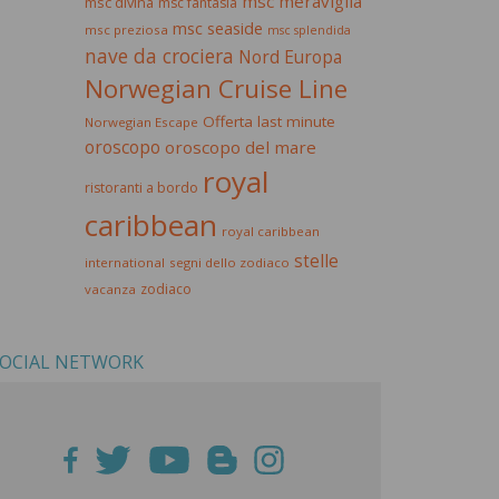
msc meraviglia
msc divina
msc fantasia
msc seaside
msc preziosa
msc splendida
nave da crociera
Nord Europa
Norwegian Cruise Line
Offerta last minute
Norwegian Escape
oroscopo
oroscopo del mare
royal
ristoranti a bordo
caribbean
royal caribbean
stelle
international
segni dello zodiaco
zodiaco
vacanza
OCIAL NETWORK