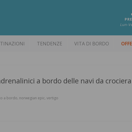
PRE
Lun-Ve
TINAZIONI
TENDENZE
VITA DI BORDO
OFF
 adrenalinici a bordo delle navi da crociera
to a bordo
norwegian epic
vertigo
,
,