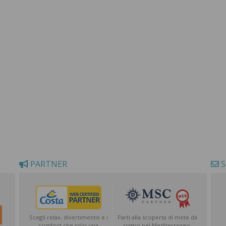
PARTNER
S
Scegli relax, divertimento e i
Parti alla scoperta di mete da
comfort che solo una
sogno nel Mediterraneo,