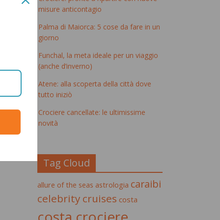
misure anticontagio
Palma di Maiorca: 5 cose da fare in un
giorno
Funchal, la meta ideale per un viaggio
(anche d’inverno)
Atene: alla scoperta della città dove
tutto iniziò
Crociere cancellate: le ultimissime
novità
Tag Cloud
caraibi
allure of the seas
astrologia
celebrity cruises
costa
costa crociere