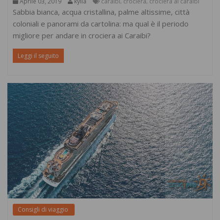
Aprile 03, 2019
kylia
caraibi
crociera
crociera ai caraibi
,
,
Sabbia bianca, acqua cristallina, palme altissime, città
coloniali e panorami da cartolina: ma qual è il periodo
migliore per andare in crociera ai Caraibi?
Leggi il seguito
Consigli di viaggio