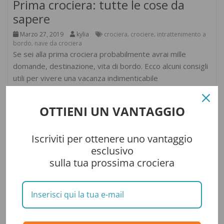
Prima crociera: tutte le cose da
sapere
Marzo 27, 2019
kylia
crociera
crociere
intrattenimento a
,
,
bordo
nave da crociera
,
Se sei alla prima crociera probabilmente avrai mille
domande, destinazione, vita di bordo. Ecco alcuni consigli
utili per vivere una vacanza indimenticabile
Leggi il seguito
OTTIENI UN VANTAGGIO
Iscriviti per ottenere uno vantaggio
esclusivo
sulla tua prossima crociera