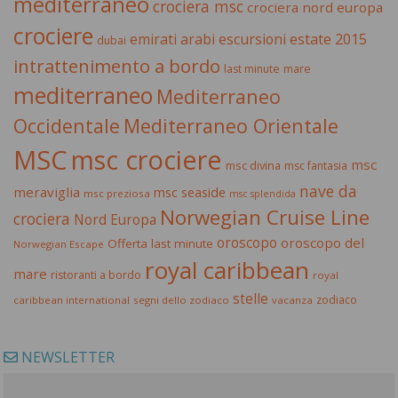
mediterraneo
crociera msc
crociera nord europa
crociere
estate 2015
emirati arabi
escursioni
dubai
intrattenimento a bordo
last minute
mare
mediterraneo
Mediterraneo
Occidentale
Mediterraneo Orientale
MSC
msc crociere
msc
msc divina
msc fantasia
nave da
meraviglia
msc seaside
msc preziosa
msc splendida
Norwegian Cruise Line
crociera
Nord Europa
oroscopo
oroscopo del
Offerta last minute
Norwegian Escape
royal caribbean
mare
ristoranti a bordo
royal
stelle
zodiaco
caribbean international
segni dello zodiaco
vacanza
NEWSLETTER