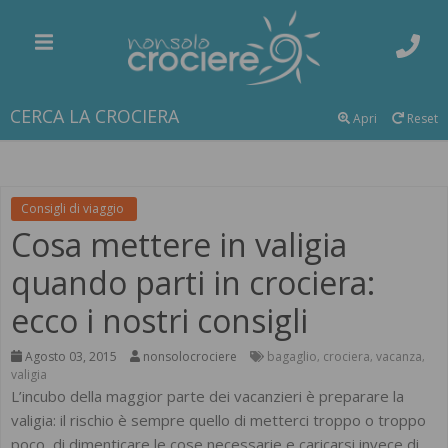
CERCA LA CROCIERA
Apri
Reset
Consigli di viaggio
Cosa mettere in valigia
quando parti in crociera:
ecco i nostri consigli
Agosto 03, 2015
nonsolocrociere
bagaglio
crociera
vacanza
,
,
,
valigia
L’incubo della maggior parte dei vacanzieri è preparare la
valigia: il rischio è sempre quello di metterci troppo o troppo
poco, di dimenticare le cose necessarie e caricarsi invece di