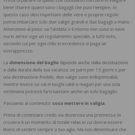
bene chiarire quanti sono i bagagli che puoi riempire. In
questo caso devi rispettare delle vere e proprie regole:
potrai imbarcare solo due valige grandi e due bagagli a mano.
Attenzione al peso: se l’andata o il ritorno non sono in nave
ma in aereo vige un regolamento speciale, a tutti noto,
secondo cui per ogni chilo in eccedenza si paga un
sovrapprezzo.
La
dimensione del baglio
dipende anche dalla destinazione
e dalla durata della tua vacanza: se parti per 15 giorni e per
una destinazione fredde, due valige sono indispensabili,
mentre invece se vai in luoghi caldi e magari per una sola
settimana potresti farti bastare anche un solo bagaglio.
Passiamo al contenuto:
cosa mettere in valigia
.
Prima di cominciare credo sia doverosa una premessa: la
crociera è un momento di totale relax in cui dovrai essere
libero di sentirti sempre a tuo agio. Ma non dimenticare che