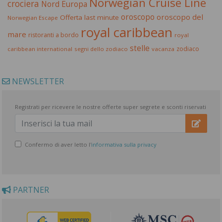
Norwegian Cruise Line
crociera
Nord Europa
oroscopo
oroscopo del
Offerta last minute
Norwegian Escape
royal caribbean
mare
ristoranti a bordo
royal
stelle
zodiaco
caribbean international
segni dello zodiaco
vacanza
NEWSLETTER
Registrati per ricevere le nostre offerte super segrete e sconti riservati
Confermo di aver letto l'
informativa sulla privacy
PARTNER