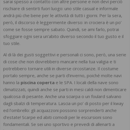
sarai spesso a contatto con altre persone e non devi perciò
rischiare di sentirti fuori luogo: uno stile casual e informale
andrà più che bene per le attività di tutti i giorni. Per la sera,
però, il discorso è leggermente diverso: in crociera è un po’
come se fosse sempre sabato. Quindi, se ami farlo, potrai
sfoggiare ogni sera un’abito diverso secondo il tuo gusto e il
tuo stile.
Al di là dei gusti soggettivi e personali ci sono, però, una serie
di cose che non dovrebbero mancare nella tua valigia e ti
potrebbero tornare utili in diverse circostanze. Il costume
portalo sempre, anche se parti d’inverno, poiché molte navi
hanno la
piscina coperta
e le SPA. I locali della nave sono
climatizzati, quindi anche se parti in mesi caldi non dimenticare
qualcosa di pesante. Anche una sciarpa o un foulard salvano
dagli sbalzi di temperatura. Lascia un po’ di posto per il kway
ed l’ombrello: gli acquazzoni possono sorprenderti anche
d’estate! Scarpe ed abiti comodi per le escursioni sono
fondamentali. Se sei uno sportivo e prevedi di allenarti a