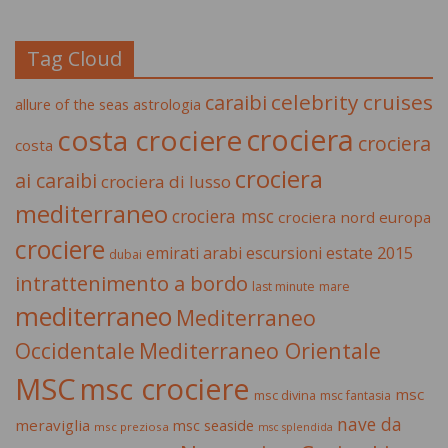
Tag Cloud
celebrity cruises
caraibi
allure of the seas
astrologia
crociera
costa crociere
crociera
costa
crociera
ai caraibi
crociera di lusso
mediterraneo
crociera msc
crociera nord europa
crociere
estate 2015
emirati arabi
escursioni
dubai
intrattenimento a bordo
last minute
mare
mediterraneo
Mediterraneo
Occidentale
Mediterraneo Orientale
MSC
msc crociere
msc
msc divina
msc fantasia
nave da
meraviglia
msc seaside
msc preziosa
msc splendida