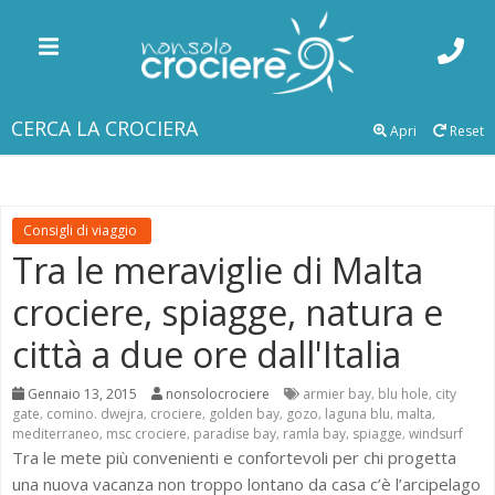
CERCA LA CROCIERA
Apri
Reset
Consigli di viaggio
Tra le meraviglie di Malta
crociere, spiagge, natura e
città a due ore dall'Italia
Gennaio 13, 2015
nonsolocrociere
armier bay
blu hole
city
,
,
gate
comino. dwejra
crociere
golden bay
gozo
laguna blu
malta
,
,
,
,
,
,
,
mediterraneo
msc crociere
paradise bay
ramla bay
spiagge
windsurf
,
,
,
,
,
Tra le mete più convenienti e confortevoli per chi progetta
una nuova vacanza non troppo lontano da casa c’è l’arcipelago