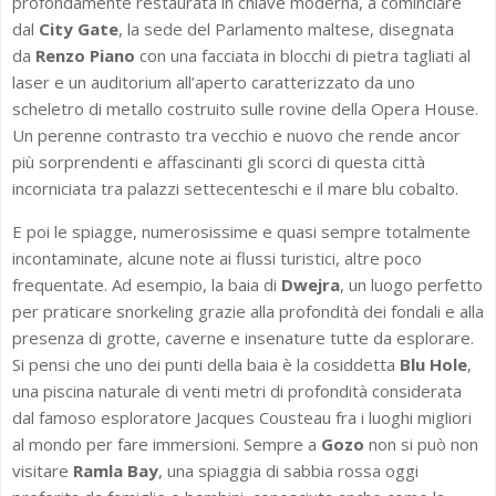
profondamente restaurata in chiave moderna, a cominciare
dal
City Gate
, la sede del Parlamento maltese, disegnata
da
Renzo Piano
con una facciata in blocchi di pietra tagliati al
laser e un auditorium all’aperto caratterizzato da uno
scheletro di metallo costruito sulle rovine della Opera House.
Un perenne contrasto tra vecchio e nuovo che rende ancor
più sorprendenti e affascinanti gli scorci di questa città
incorniciata tra palazzi settecenteschi e il mare blu cobalto.
E poi le spiagge, numerosissime e quasi sempre totalmente
incontaminate, alcune note ai flussi turistici, altre poco
frequentate. Ad esempio, la baia di
Dwejra
, un luogo perfetto
per praticare snorkeling grazie alla profondità dei fondali e alla
presenza di grotte, caverne e insenature tutte da esplorare.
Si pensi che uno dei punti della baia è la cosiddetta
Blu Hole
,
una piscina naturale di venti metri di profondità considerata
dal famoso esploratore Jacques Cousteau fra i luoghi migliori
al mondo per fare immersioni. Sempre a
Gozo
non si può non
visitare
Ramla Bay
, una spiaggia di sabbia rossa oggi