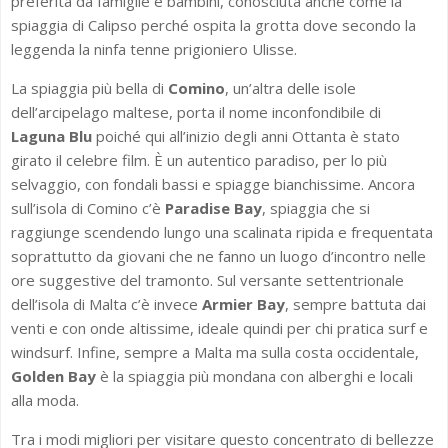
preferita da famiglie e bambini, conosciuta anche come la
spiaggia di Calipso perché ospita la grotta dove secondo la
leggenda la ninfa tenne prigioniero Ulisse.
La spiaggia più bella di
Comino
, un’altra delle isole
dell’arcipelago maltese, porta il nome inconfondibile di
Laguna Blu
poiché qui all’inizio degli anni Ottanta è stato
girato il celebre film. È un autentico paradiso, per lo più
selvaggio, con fondali bassi e spiagge bianchissime. Ancora
sull’isola di Comino c’è
Paradise Bay
, spiaggia che si
raggiunge scendendo lungo una scalinata ripida e frequentata
soprattutto da giovani che ne fanno un luogo d’incontro nelle
ore suggestive del tramonto. Sul versante settentrionale
dell’isola di Malta c’è invece
Armier Bay
, sempre battuta dai
venti e con onde altissime, ideale quindi per chi pratica surf e
windsurf. Infine, sempre a Malta ma sulla costa occidentale,
Golden Bay
è la spiaggia più mondana con alberghi e locali
alla moda.
Tra i modi migliori per visitare questo concentrato di bellezze