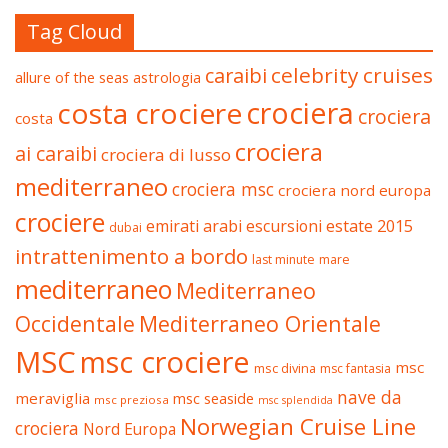
Tag Cloud
celebrity cruises
caraibi
allure of the seas
astrologia
crociera
costa crociere
crociera
costa
crociera
ai caraibi
crociera di lusso
mediterraneo
crociera msc
crociera nord europa
crociere
estate 2015
emirati arabi
escursioni
dubai
intrattenimento a bordo
last minute
mare
mediterraneo
Mediterraneo
Occidentale
Mediterraneo Orientale
MSC
msc crociere
msc
msc divina
msc fantasia
nave da
meraviglia
msc seaside
msc preziosa
msc splendida
Norwegian Cruise Line
crociera
Nord Europa