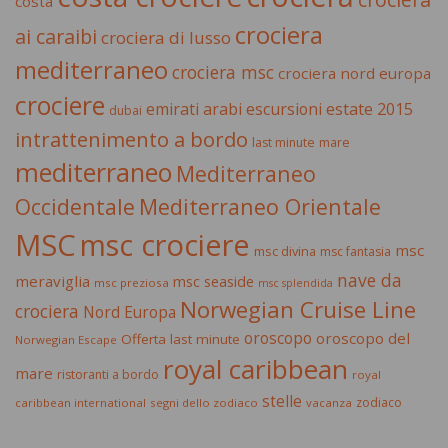
costa
crociera
ai caraibi
crociera di lusso
mediterraneo
crociera msc
crociera nord europa
crociere
estate 2015
emirati arabi
escursioni
dubai
intrattenimento a bordo
last minute
mare
mediterraneo
Mediterraneo
Occidentale
Mediterraneo Orientale
MSC
msc crociere
msc
msc divina
msc fantasia
nave da
meraviglia
msc seaside
msc preziosa
msc splendida
Norwegian Cruise Line
crociera
Nord Europa
oroscopo
oroscopo del
Offerta last minute
Norwegian Escape
royal caribbean
mare
ristoranti a bordo
royal
stelle
zodiaco
caribbean international
segni dello zodiaco
vacanza