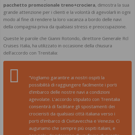
pacchetto promozionale treno+crociera
, dimostra la sua
grande attenzione per i clienti e la volontà di agevolarli in ogni
modo al fine di rendere la loro vacanza a bordo delle navi
della compagnia priva da qualsiasi stress e preoccupazione.
Queste le parole che Gianni Rotondo, direttore Generale Rcl
Cruises Italia, ha utilizzato in occasione della chiusura
dell’accordo con Trenitalia:
“Vogliamo garantire ai nostri ospiti la
possibilità di raggiungere facilmente i porti
d’imbarco delle nostre navi a condizioni
agevolate. L’accordo stipulato con Trenitalia
consentirà di facilitare gli spostamenti dei
crocieristi da qualsiasi città italiana verso i
porti d’imbarco di Civitavecchia e Venezia. Ci
auguriamo che sempre più ospiti italiani, e