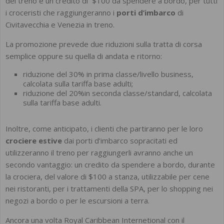
del treno e un credito di $100 da spendere a bordo, per tutti
i croceristi che raggiungeranno i
porti d’imbarco
di
Civitavecchia e Venezia in treno.
La promozione prevede due riduzioni sulla tratta di corsa
semplice oppure su quella di andata e ritorno:
riduzione del 30% in prima classe/livello business,
calcolata sulla tariffa base adulti;
riduzione del 20%in seconda classe/standard, calcolata
sulla tariffa base adulti.
Inoltre, come anticipato, i clienti che partiranno per le loro
crociere estive
dai porti d’imbarco sopracitati ed
utilizzeranno il treno per raggiungerli avranno anche un
secondo vantaggio: un credito da spendere a bordo, durante
la crociera, del valore di $100 a stanza, utilizzabile per cene
nei ristoranti, per i trattamenti della SPA, per lo shopping nei
negozi a bordo o per le escursioni a terra.
Ancora una volta Royal Caribbean Internetional con il