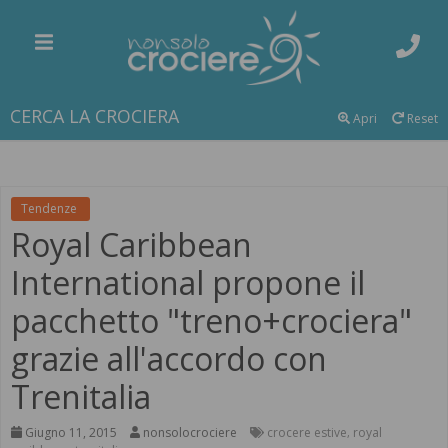
CERCA LA CROCIERA
Apri
Reset
Tendenze
Royal Caribbean
International propone il
pacchetto "treno+crociera"
grazie all'accordo con
Trenitalia
Giugno 11, 2015
nonsolocrociere
crocere estive
royal
,