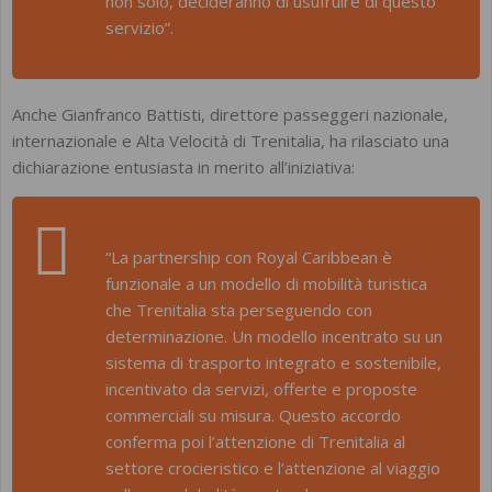
non solo, decideranno di usufruire di questo
servizio”.
Anche Gianfranco Battisti, direttore passeggeri nazionale,
internazionale e Alta Velocità di Trenitalia, ha rilasciato una
dichiarazione entusiasta in merito all’iniziativa:
“La partnership con Royal Caribbean è
funzionale a un modello di mobilità turistica
che Trenitalia sta perseguendo con
determinazione. Un modello incentrato su un
sistema di trasporto integrato e sostenibile,
incentivato da servizi, offerte e proposte
commerciali su misura. Questo accordo
conferma poi l’attenzione di Trenitalia al
settore crocieristico e l’attenzione al viaggio