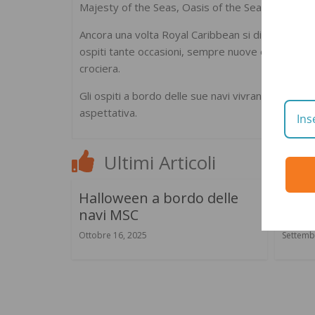
Majesty of the Seas, Oasis of the Seas, Quantum
Ancora una volta Royal Caribbean si dimostra la p
ospiti tante occasioni, sempre nuove ed entusia
crociera.
Gli ospiti a bordo delle sue navi vivranno, infatti
aspettativa.
Ultimi Articoli
Halloween a bordo delle
Costa
navi MSC
Diven
Ottobre 16, 2025
Settemb