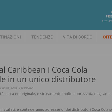
PRE
Lun-Ve
TINAZIONI
TENDENZE
VITA DI BORDO
OFF
yal Caribbean i Coca Cola
e in un unico distributore
nclusive
royal caribbean
,
ità, unica ed originale, e sicuramente molto apprezzata dagli amant
 installati, e continueranno ad esserlo, dei distributori Coca Cola s