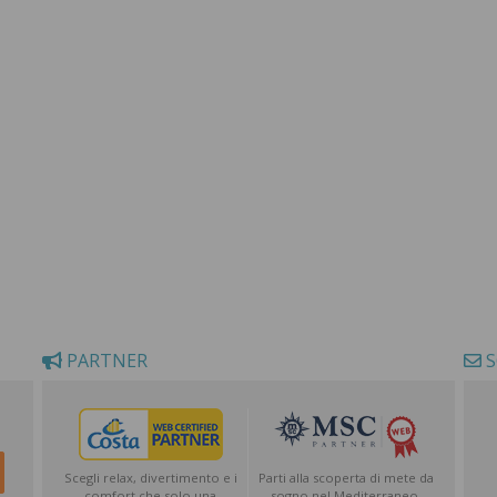
PARTNER
S
Scegli relax, divertimento e i
Parti alla scoperta di mete da
comfort che solo una
sogno nel Mediterraneo,