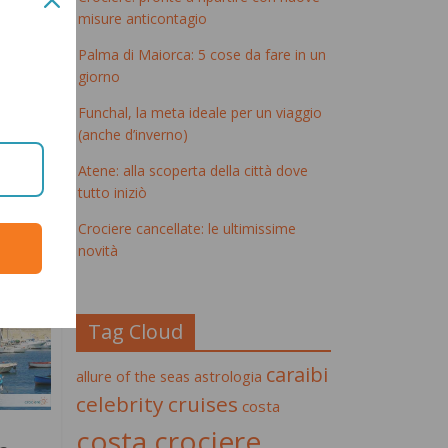
misure anticontagio
uoi
Palma di Maiorca: 5 cose da fare in un
 da
giorno
Funchal, la meta ideale per un viaggio
(anche d’inverno)
Atene: alla scoperta della città dove
tutto iniziò
Crociere cancellate: le ultimissime
novità
Tag Cloud
caraibi
allure of the seas
astrologia
celebrity cruises
costa
costa crociere