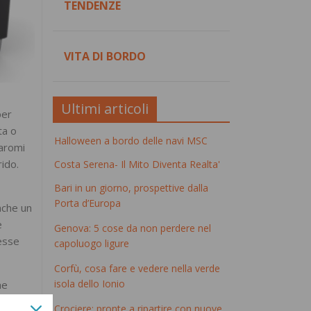
TENDENZE
VITA DI BORDO
Ultimi articoli
per
ta o
Halloween a bordo delle navi MSC
 aromi
ido.
Costa Serena- Il Mito Diventa Realta'
Bari in un giorno, prospettive dalla
Porta d’Europa
nche un
e
Genova: 5 cose da non perdere nel
cesse
capoluogo ligure
Corfù, cosa fare e vedere nella verde
isola dello Ionio
he
as,
Crociere: pronte a ripartire con nuove