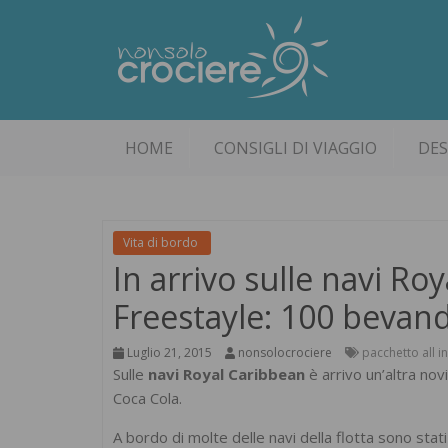
HOME
CONSIGLI DI VIAGGIO
DES
Vita di bordo
In arrivo sulle navi Ro
Freestayle: 100 bevand
Luglio 21, 2015
nonsolocrociere
pacchetto all i
Sulle
navi Royal Caribbean
è arrivo un’altra nov
Coca Cola.
A bordo di molte delle navi della flotta sono stati