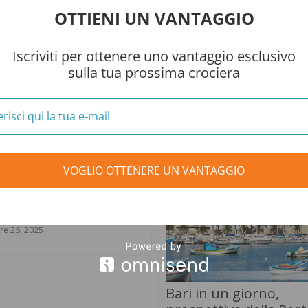
 of the Seas.
OTTIENI UN VANTAGGIO
iù innovativa e tecnologica tra le compagnie in mare offrendo ai s
smanti, di sperimentare cose mai viste prima a bordo di una nave
Iscriviti per ottenere uno vantaggio esclusivo
sulla tua prossima crociera
, un’esperienza di viaggio davvero unica e al di sopra di qualsiasi
VOGLIO OTTENERE UN VANTAGGIO
 Serena- Il Mito
ta Realta'
re 26, 2025
Bari in un giorno,