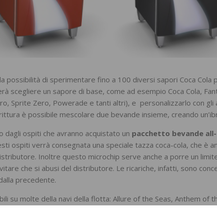
la possibilità di sperimentare fino a 100 diversi sapori Coca Cola 
sterà scegliere un sapore di base, come ad esempio Coca Cola, Fan
o, Sprite Zero, Powerade e tanti altri), e personalizzarlo con gli
dirittura è possibile mescolare due bevande insieme, creando un’ibr
o dagli ospiti che avranno acquistato un
pacchetto bevande all-
esti ospiti verrà consegnata una speciale tazza coca-cola, che è a
distributore. Inoltre questo microchip serve anche a porre un limit
vitare che si abusi del distributore. Le ricariche, infatti, sono con
dalla precedente.
li su molte della navi della flotta: Allure of the Seas, Anthem of t
Seas, Freedom of the Seas, Grandeur of the Seas, Jewel of the Se