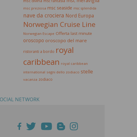
msc meraviglia
msc divina
msc fantasia
msc seaside
msc preziosa
msc splendida
nave da crociera
Nord Europa
Norwegian Cruise Line
Offerta last minute
Norwegian Escape
oroscopo
oroscopo del mare
royal
ristoranti a bordo
caribbean
royal caribbean
stelle
international
segni dello zodiaco
zodiaco
vacanza
OCIAL NETWORK