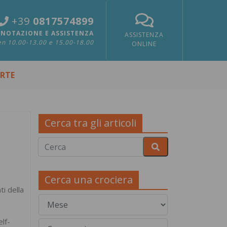
+39
0817574899
NOTAZIONE E ASSISTENZA
ASSISTENZA
n 10.00-13.00 e 15.00-18.00
ONLINE
ERTE
Cerca tra gli articoli
Cerca una crociera
i della
elf-