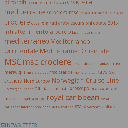
crociera
ai caraibi
crociera di lusso
mediterraneo
crociera msc
crociera nord europa
crociere
estate 2015
emirati arabi
escursioni
dubai
intrattenimento a bordo
last minute
mare
mediterraneo
Mediterraneo
Occidentale
Mediterraneo Orientale
MSC
msc crociere
msc
msc divina
msc fantasia
nave da
meraviglia
msc seaside
msc preziosa
msc splendida
Norwegian Cruise Line
crociera
Nord Europa
oroscopo
oroscopo del
Offerta last minute
Norwegian Escape
royal caribbean
mare
ristoranti a bordo
royal
stelle
zodiaco
caribbean international
segni dello zodiaco
vacanza
NEWSLETTER