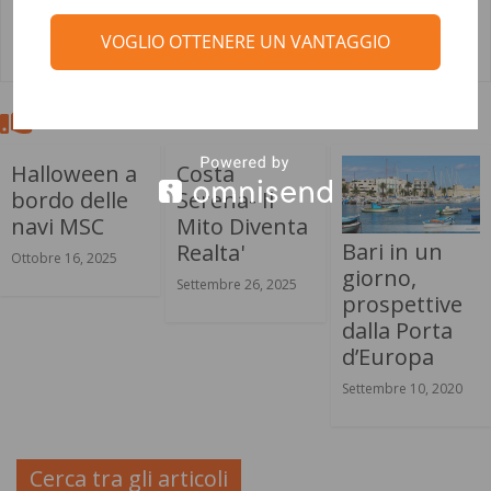
Clicca per scoprirle
VOGLIO OTTENERE UN VANTAGGIO
.
Ultimi Articoli
Halloween a
Costa
bordo delle
Serena- Il
navi MSC
Mito Diventa
Bari in un
Realta'
Ottobre 16, 2025
giorno,
Settembre 26, 2025
prospettive
dalla Porta
d’Europa
Settembre 10, 2020
Cerca tra gli articoli