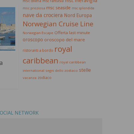
msc meraviglia
msc divina
msc fantasia
msc seaside
msc preziosa
msc splendida
nave da crociera
Nord Europa
Norwegian Cruise Line
Offerta last minute
Norwegian Escape
oroscopo
oroscopo del mare
royal
ristoranti a bordo
caribbean
a
royal caribbean
stelle
international
segni dello zodiaco
zodiaco
vacanza
OCIAL NETWORK