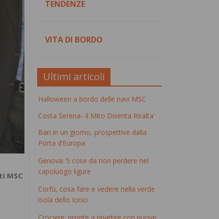
TENDENZE
VITA DI BORDO
Ultimi articoli
Halloween a bordo delle navi MSC
Costa Serena- Il Mito Diventa Realta'
Bari in un giorno, prospettive dalla
Porta d’Europa
Genova: 5 cose da non perdere nel
capoluogo ligure
ti MSC
Corfù, cosa fare e vedere nella verde
isola dello Ionio
Crociere: pronte a ripartire con nuove