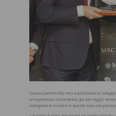
Questa partnership mira a potenziare lo sviluppo
un’esperienza straordinaria già dal viaggio aereo
impegnata in crociere in questa zona con parten
L’accordo è stato annunciato da Gianni Onorato, C