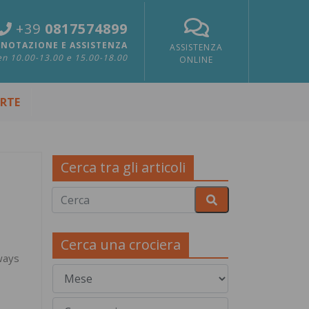
+39
0817574899
NOTAZIONE E ASSISTENZA
ASSISTENZA
n 10.00-13.00 e 15.00-18.00
ONLINE
ERTE
Cerca tra gli articoli
Cerca una crociera
ways