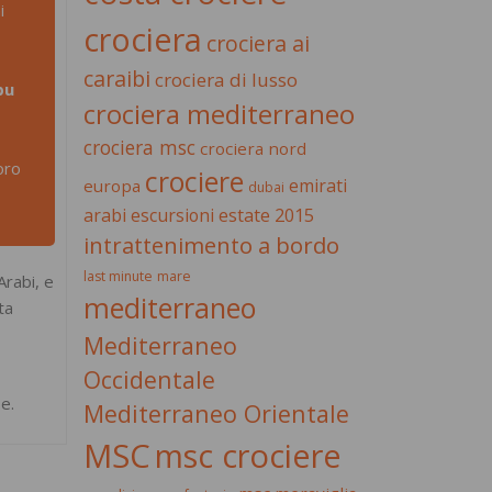
i
crociera
crociera ai
caraibi
crociera di lusso
bu
crociera mediterraneo
crociera msc
crociera nord
oro
crociere
emirati
europa
dubai
estate 2015
arabi
escursioni
intrattenimento a bordo
last minute
mare
Arabi, e
mediterraneo
ta
Mediterraneo
Occidentale
pe.
Mediterraneo Orientale
MSC
msc crociere