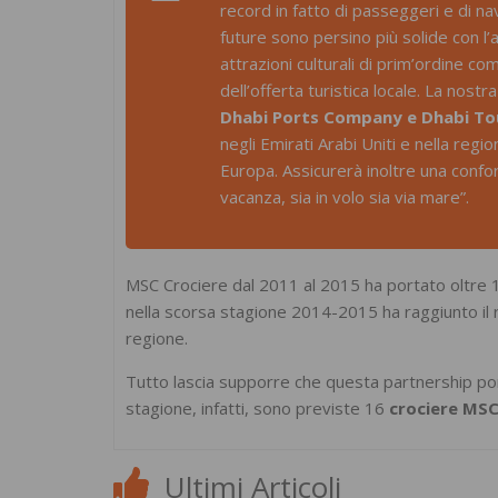
record in fatto di passeggeri e di n
future sono persino più solide con l’
attrazioni culturali di prim’ordine 
dell’offerta turistica locale. La nos
Dhabi Ports Company e Dhabi Tou
negli Emirati Arabi Uniti e nella regio
Europa. Assicurerà inoltre una confort
vacanza, sia in volo sia via mare”.
MSC Crociere dal 2011 al 2015 ha portato oltre 10
nella scorsa stagione 2014-2015 ha raggiunto il 
regione.
Tutto lascia supporre che questa partnership por
stagione, infatti, sono previste 16
crociere MSC
Ultimi Articoli