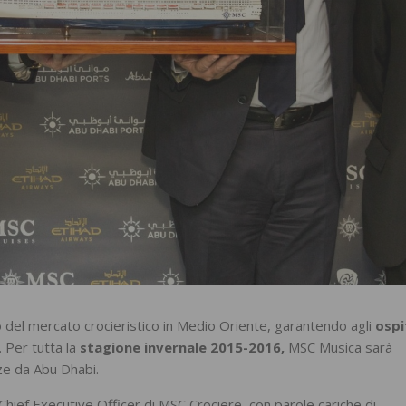
 del mercato crocieristico in Medio Oriente, garantendo agli
ospi
. Per tutta la
stagione invernale 2015-2016,
MSC Musica sarà
ze da Abu Dhabi.
hief Executive Officer di MSC Crociere, con parole cariche di