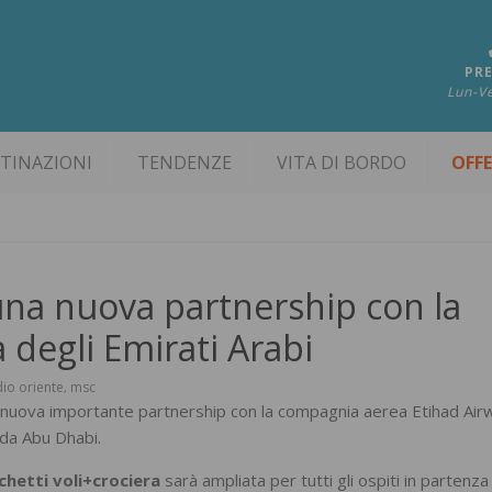
PRE
Lun-Ve
TINAZIONI
TENDENZE
VITA DI BORDO
OFF
una nuova partnership con la
degli Emirati Arabi
dio oriente
msc
,
 nuova importante partnership con la compagnia aerea Etihad Air
da Abu Dhabi.
chetti voli+crociera
sarà ampliata per tutti gli ospiti in partenza