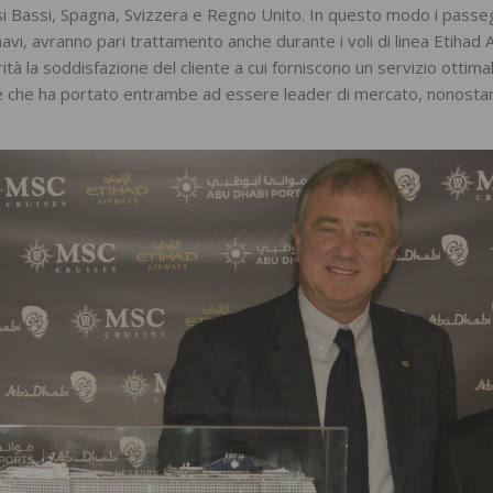
Paesi Bassi, Spagna, Svizzera e Regno Unito. In questo modo i passe
navi, avranno pari trattamento anche durante i voli di linea Etihad 
tà la soddisfazione del cliente a cui forniscono un servizio ottima
nte che ha portato entrambe ad essere leader di mercato, nonostan