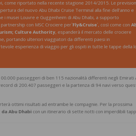
avi, come riportato nella recente stagione 2014/2015. Le prevision
apertura del nuovo Abu Dhabi Cruise Terminal alla fine dell’anno e
come i musei Louvre e Guggenheim di Abu Dhabi, a supporto
tra partnership con MSC Crociere per`
Fly&Cruise
`, così come con
A
rism; Culture Authority
, espanderà il mercato delle crociere
ne, portando ulteriori viaggiatori da differenti paesi in
evole esperienza di viaggio per gli ospiti in tutte le tappe della l
0.000 passeggeri di ben 115 nazionalità differenti negli Emirati 
record di 200.407 passeggeri e la partenza di 94 navi verso ques
terà ottimi risultati ad entrambe le compagnie. Per la prossima
 da Abu Dhabi
con un itinerario di sette notti con imperdibili tap