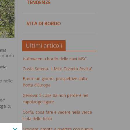
TENDENZE
VITA DI BORDO
Ultimi articoli
nia,
a bordo
Halloween a bordo delle navi MSC
nia.
Costa Serena- Il Mito Diventa Realta'
Bari in un giorno, prospettive dalla
o nelle
Porta d’Europa
Genova: 5 cose da non perdere nel
MSC
capoluogo ligure
gallo,
Corfù, cosa fare e vedere nella verde
isola dello Ionio
a ti
Crociere: pronte a ripartire con nuove