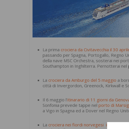
La prima
crociera da Civitavecchia il 30 april
passando per Spagna, Portogallo, Regno Uni
della nave MSC Orchestra, sosterai nei porti
Southampton in Inghilterra. Pernotterai nel
La
crociera da Amburgo del 5 maggio
a bord
città di Invergordon, Greenock, Kirkwall e S
Il 6 maggio l’
itinarario di 11 giorni da Genov
Sonfonia prevede tappe nel
porto di Marsig
a Vigo in Spagna ed a Dover nel Regno Unit
La
crociera nei fiordi norvegesi il 16 maggi