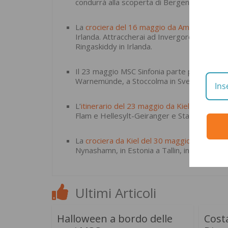
condurrà alla scoperta di Bergen, Flam e H
La
crociera del 16 maggio da Amburgo
, inv
Irlanda. Attraccherai ad Invergordon, a Kirk
Ringaskiddy in Irlanda.
Il 23 maggio MSC Sinfonia parte per
una cro
Warnemünde, a Stoccolma in Svezia, a Tallin
L’
itinerario del 23 maggio da Kiel
a bordo di
Flam e Hellesylt-Geiranger e Stavanger sono
La
crociera da Kiel del 30 maggio
a bordo di
Nynashamn, in Estonia a Tallin, in Finlandia 
Ultimi Articoli
Halloween a bordo delle
Costa