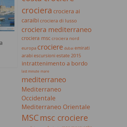
crociera
crociera ai
caraibi
crociera di lusso
crociera mediterraneo
crociera msc
crociera nord
a
crociere
emirati
europa
dubai
estate 2015
arabi
escursioni
intrattenimento a bordo
last minute
mare
mediterraneo
Mediterraneo
Occidentale
Mediterraneo Orientale
MSC
msc crociere