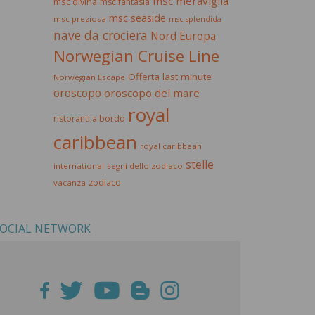
msc meraviglia
msc divina
msc fantasia
msc seaside
msc preziosa
msc splendida
nave da crociera
Nord Europa
Norwegian Cruise Line
Offerta last minute
Norwegian Escape
oroscopo
oroscopo del mare
royal
ristoranti a bordo
caribbean
royal caribbean
stelle
international
segni dello zodiaco
zodiaco
vacanza
OCIAL NETWORK