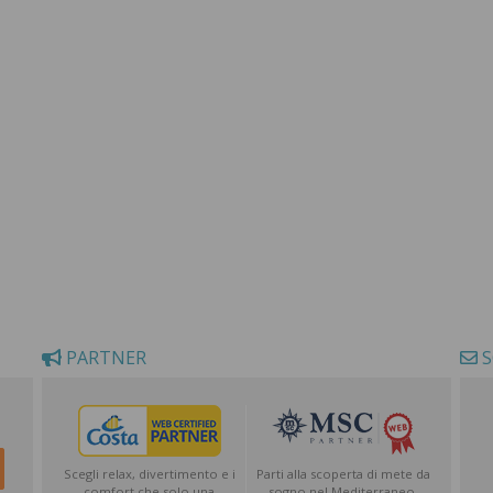
PARTNER
S
Scegli relax, divertimento e i
Parti alla scoperta di mete da
comfort che solo una
sogno nel Mediterraneo,