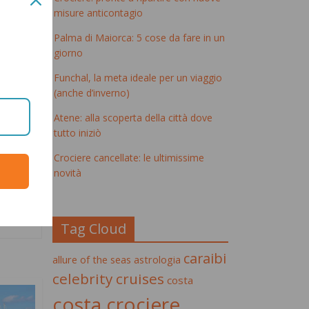
misure anticontagio
d
Palma di Maiorca: 5 cose da fare in un
giorno
Funchal, la meta ideale per un viaggio
(anche d’inverno)
ania a
Atene: alla scoperta della città dove
tutto iniziò
rgen,
Crociere cancellate: le ultimissime
novità
 a
Tag Cloud
caraibi
allure of the seas
astrologia
celebrity cruises
costa
costa crociere