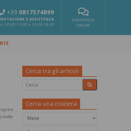
+39
0817574899
NOTAZIONE E ASSISTENZA
ASSISTENZA
n 10.00-13.00 e 15.00-18.00
ONLINE
ERTE
Cerca tra gli articoli
Cerca una crociera
coprire
ù belle