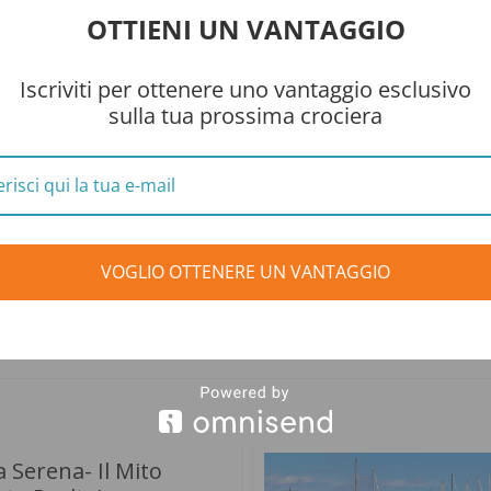
ellesylt-Geiranger in Norevegia ed a Warnemünde in Germania.
OTTIENI UN VANTAGGIO
ece, dura 12 giorni durante i quali navigherai verso Regno Unito e
wall, a Greenock ed a Southampton in Inghilterra ed a Dublino e
Iscriviti per ottenere uno vantaggio esclusivo
sulla tua prossima crociera
ciera da Copenhagen di 8 giorni
. L’itinerario prevede scali in Germ
 in Estonia ed in Russia a San Pietroburgo.
 MSC Orchestra ti condurrà alla soperta dei firodi norevegesi. Be
 le tappe previste durante gli 8 giorni di navigazione.
VOGLIO OTTENERE UN VANTAGGIO
 MSC Orchestra dura 8 giorni. L’itinerario prevede soste in Svezia
ad Helsinki ed in Russia a San Pietroburgo.
 Serena- Il Mito