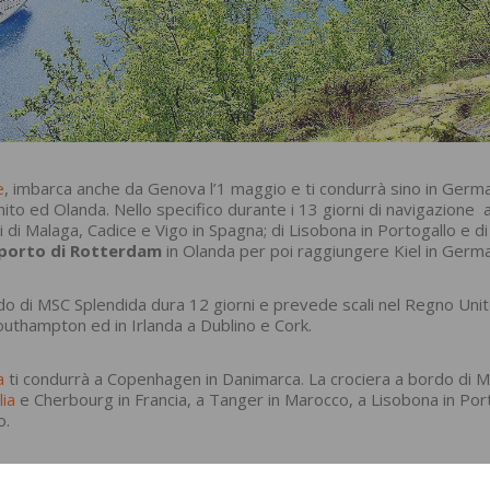
e
, imbarca anche da Genova l’1 maggio e ti condurrà sino in Germa
to ed Olanda. Nello specifico durante i 13 giorni di navigazione 
 di Malaga, Cadice e Vigo in Spagna; di Lisobona in Portogallo e di
porto di Rotterdam
in Olanda per poi raggiungere Kiel in Germa
o di MSC Splendida dura 12 giorni e prevede scali nel Regno Unit
outhampton ed in Irlanda a Dublino e Cork.
a
ti condurrà a Copenhagen in Danimarca. La crociera a bordo di 
lia
e Cherbourg in Francia, a Tanger in Marocco, a Lisobona in Port
o.
o
partirà da Copenhagen. Negli 8 giorni di navigazione, MSC Sinfoni