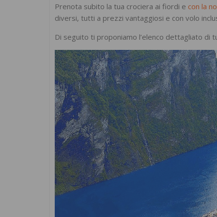
Prenota subito la tua crociera ai fiordi e
con la no
diversi, tutti a prezzi vantaggiosi e con volo inclu
Di seguito ti proponiamo l’elenco dettagliato di t