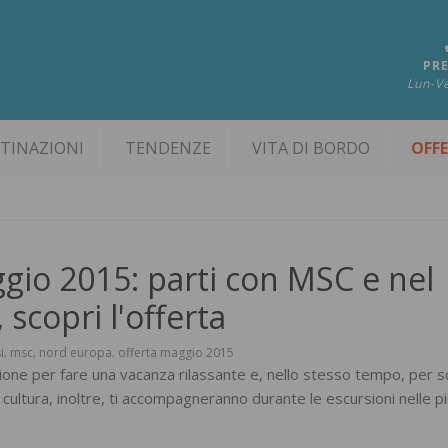
PRE
Lun-Ve
TINAZIONI
TENDENZE
VITA DI BORDO
OFF
ggio 2015: parti con MSC e nel
 scopri l'offerta
i
msc
nord europa
offerta maggio 2015
,
,
,
ione per fare una vacanza rilassante e, nello stesso tempo, per s
 cultura, inoltre, ti accompagneranno durante le escursioni nelle pi