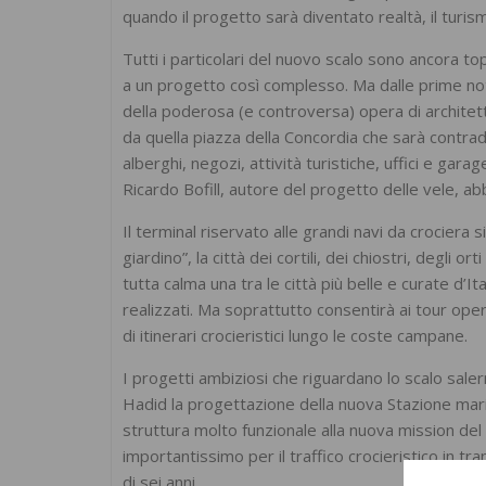
quando il progetto sarà diventato realtà, il turi
Tutti i particolari del nuovo scalo sono ancora to
a un progetto così complesso. Ma dalle prime not
della poderosa (e controversa) opera di architett
da quella piazza della Concordia che sarà contra
alberghi, negozi, attività turistiche, uffici e gar
Ricardo Bofill, autore del progetto delle vele, ab
Il terminal riservato alle grandi navi da crociera si
giardino”, la città dei cortili, dei chiostri, degli o
tutta calma una tra le città più belle e curate d’I
realizzati. Ma soprattutto consentirà ai tour oper
di itinerari crocieristici lungo le coste campane.
I progetti ambiziosi che riguardano lo scalo saler
Hadid la progettazione della nuova Stazione mari
struttura molto funzionale alla nuova mission del
importantissimo per il traffico crocieristico in tr
di sei anni.