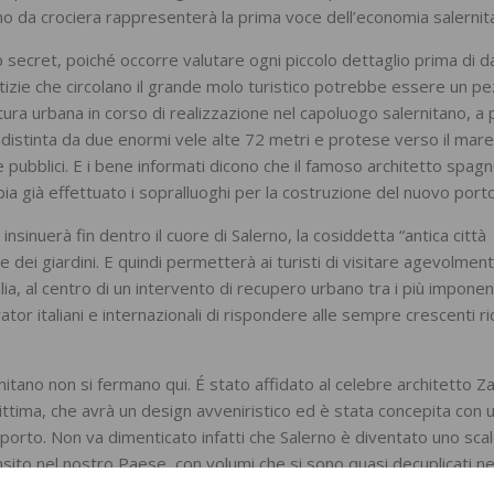
smo da crociera rappresenterà la prima voce dell’economia salernit
p secret, poiché occorre valutare ogni piccolo dettaglio prima di da
izie che circolano il grande molo turistico potrebbe essere un p
ura urbana in corso di realizzazione nel capoluogo salernitano, a 
ddistinta da due enormi vele alte 72 metri e protese verso il mar
age pubblici. E i bene informati dicono che il famoso architetto spag
bia già effettuato i sopralluoghi per la costruzione del nuovo porto
 insinuerà fin dentro il cuore di Salerno, la cosiddetta “antica città
rti e dei giardini. E quindi permetterà ai turisti di visitare agevolmen
talia, al centro di un intervento di recupero urbano tra i più imponen
ator italiani e internazionali di rispondere alle sempre crescenti ri
nitano non si fermano qui. É stato affidato al celebre architetto Z
ttima, che avrà un design avveniristico ed è stata concepita con 
 porto. Non va dimenticato infatti che Salerno è diventato uno sca
ansito nel nostro Paese, con volumi che si sono quasi decuplicati ne