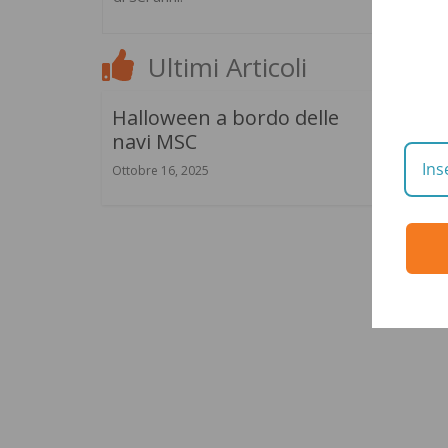
Ultimi Articoli
Halloween a bordo delle
Costa
navi MSC
Diven
Ottobre 16, 2025
Settemb