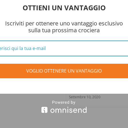
OTTIENI UN VANTAGGIO
Iscriviti per ottenere uno vantaggio esclusivo
sulla tua prossima crociera
 Serena- Il Mito
ta Realta'
re 26, 2025
VOGLIO OTTENERE UN VANTAGGIO
Bari in un giorno,
prospettive dalla Port
d’Europa
Settembre 10, 2020