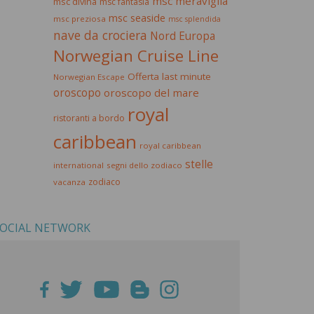
msc meraviglia
msc divina
msc fantasia
msc seaside
msc preziosa
msc splendida
nave da crociera
Nord Europa
Norwegian Cruise Line
Offerta last minute
Norwegian Escape
oroscopo
oroscopo del mare
royal
ristoranti a bordo
caribbean
royal caribbean
stelle
international
segni dello zodiaco
zodiaco
vacanza
OCIAL NETWORK