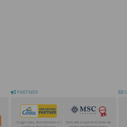
PARTNER
S
Scegli relax, divertimento e i
Parti alla scoperta di mete da
comfort che solo una
sogno nel Mediterraneo,