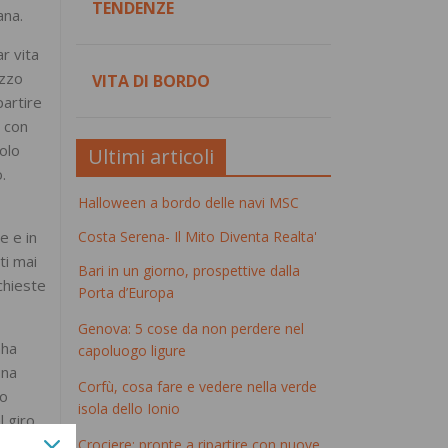
TENDENZE
ana.
r vita
ezzo
VITA DI BORDO
partire
e con
nolo
Ultimi articoli
.
Halloween a bordo delle navi MSC
te e in
Costa Serena- Il Mito Diventa Realta'
ti mai
Bari in un giorno, prospettive dalla
chieste
Porta d’Europa
Genova: 5 cose da non perdere nel
aha
capoluogo ligure
una
Corfù, cosa fare e vedere nella verde
lo
isola dello Ionio
l giro
Crociere: pronte a ripartire con nuove