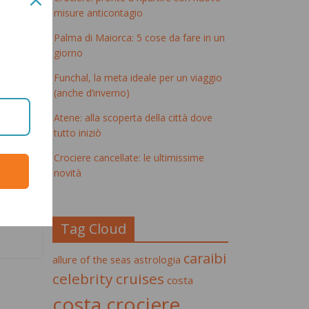
misure anticontagio
Palma di Maiorca: 5 cose da fare in un
giorno
Funchal, la meta ideale per un viaggio
(anche d’inverno)
Atene: alla scoperta della città dove
tutto iniziò
Crociere cancellate: le ultimissime
novità
a
Tag Cloud
caraibi
allure of the seas
astrologia
celebrity cruises
costa
costa crociere