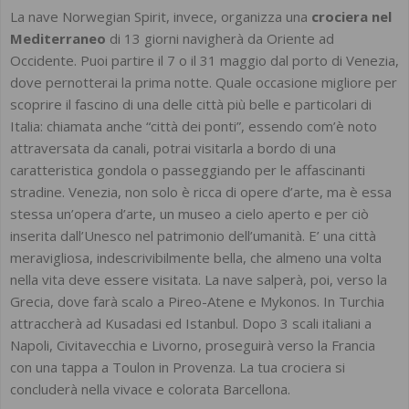
La nave Norwegian Spirit, invece, organizza una
crociera nel
Mediterraneo
di 13 giorni navigherà da Oriente ad
Occidente. Puoi partire il 7 o il 31 maggio dal porto di Venezia,
dove pernotterai la prima notte. Quale occasione migliore per
scoprire il fascino di una delle città più belle e particolari di
Italia: chiamata anche “città dei ponti”, essendo com’è noto
attraversata da canali, potrai visitarla a bordo di una
caratteristica gondola o passeggiando per le affascinanti
stradine. Venezia, non solo è ricca di opere d’arte, ma è essa
stessa un’opera d’arte, un museo a cielo aperto e per ciò
inserita dall’Unesco nel patrimonio dell’umanità. E’ una città
meravigliosa, indescrivibilmente bella, che almeno una volta
nella vita deve essere visitata. La nave salperà, poi, verso la
Grecia, dove farà scalo a Pireo-Atene e Mykonos. In Turchia
attraccherà ad Kusadasi ed Istanbul. Dopo 3 scali italiani a
Napoli, Civitavecchia e Livorno, proseguirà verso la Francia
con una tappa a Toulon in Provenza. La tua crociera si
concluderà nella vivace e colorata Barcellona.