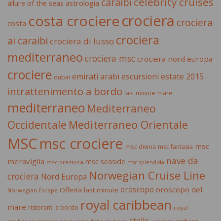
celebrity cruises
caraibi
allure of the seas
astrologia
crociera
costa crociere
crociera
costa
crociera
ai caraibi
crociera di lusso
mediterraneo
crociera msc
crociera nord europa
crociere
estate 2015
emirati arabi
escursioni
dubai
intrattenimento a bordo
last minute
mare
mediterraneo
Mediterraneo
Occidentale
Mediterraneo Orientale
MSC
msc crociere
msc
msc divina
msc fantasia
nave da
meraviglia
msc seaside
msc preziosa
msc splendida
Norwegian Cruise Line
crociera
Nord Europa
oroscopo
oroscopo del
Offerta last minute
Norwegian Escape
royal caribbean
mare
ristoranti a bordo
royal
stelle