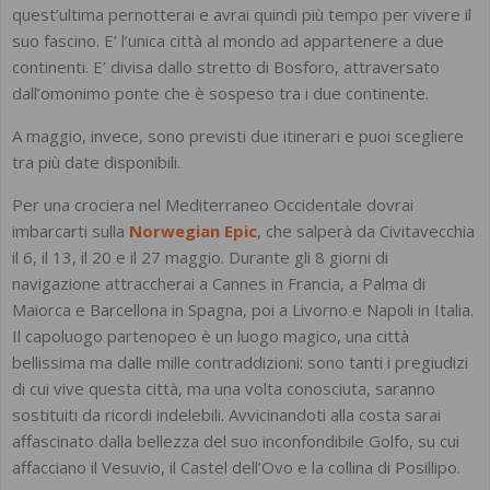
quest’ultima pernotterai e avrai quindi più tempo per vivere il
suo fascino. E’ l’unica città al mondo ad appartenere a due
continenti. E’ divisa dallo stretto di Bosforo, attraversato
dall’omonimo ponte che è sospeso tra i due continente.
A maggio, invece, sono previsti due itinerari e puoi scegliere
tra più date disponibili.
Per una crociera nel Mediterraneo Occidentale dovrai
imbarcarti sulla
Norwegian Epic
, che salperà da Civitavecchia
il 6, il 13, il 20 e il 27 maggio. Durante gli 8 giorni di
navigazione attraccherai a Cannes in Francia, a Palma di
Maiorca e Barcellona in Spagna, poi a Livorno e Napoli in Italia.
Il capoluogo partenopeo è un luogo magico, una città
bellissima ma dalle mille contraddizioni: sono tanti i pregiudizi
di cui vive questa città, ma una volta conosciuta, saranno
sostituiti da ricordi indelebili. Avvicinandoti alla costa sarai
affascinato dalla bellezza del suo inconfondibile Golfo, su cui
affacciano il Vesuvio, il Castel dell’Ovo e la collina di Posillipo.