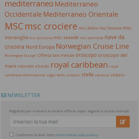
mediterraneo
Mediterraneo
Occidentale
Mediterraneo Orientale
MSC
msc crociere
msc
msc divina
msc fantasia
nave da
meraviglia
msc seaside
msc preziosa
msc splendida
Norwegian Cruise Line
crociera
Nord Europa
oroscopo
oroscopo del
Offerta last minute
Norwegian Escape
royal caribbean
mare
ristoranti a bordo
royal
stelle
zodiaco
caribbean international
segni dello zodiaco
vacanza
NEWSLETTER
Registrati per ricevere le nostre offerte super segrete e sconti riservati
Confermo di aver letto l'
informativa sulla privacy