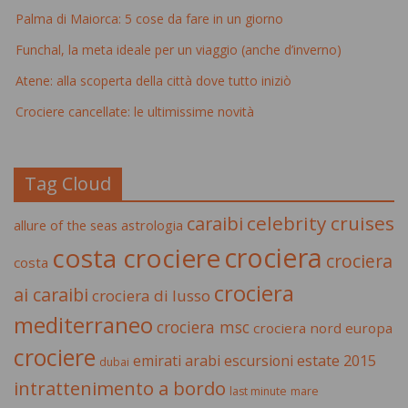
Palma di Maiorca: 5 cose da fare in un giorno
Funchal, la meta ideale per un viaggio (anche d’inverno)
Atene: alla scoperta della città dove tutto iniziò
Crociere cancellate: le ultimissime novità
Tag Cloud
celebrity cruises
caraibi
allure of the seas
astrologia
crociera
costa crociere
crociera
costa
crociera
ai caraibi
crociera di lusso
mediterraneo
crociera msc
crociera nord europa
crociere
estate 2015
emirati arabi
escursioni
dubai
intrattenimento a bordo
last minute
mare