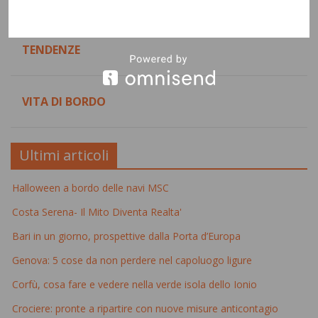
TENDENZE
VITA DI BORDO
Ultimi articoli
Halloween a bordo delle navi MSC
Costa Serena- Il Mito Diventa Realta'
Bari in un giorno, prospettive dalla Porta d’Europa
Genova: 5 cose da non perdere nel capoluogo ligure
Corfù, cosa fare e vedere nella verde isola dello Ionio
Crociere: pronte a ripartire con nuove misure anticontagio