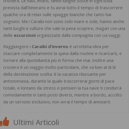
crociera. Le navi, infatti, fanno lunghe soste in ogni isola
prevista dall’itinerario e tu avrai tutto il tempo di trascorrere
qualche ora di relax sulle spiagge bianche che tanto hai
sognato. Ma i Caraibi non sono solo mare e sole, hanno anche
tanti luoghi e culture che vale la pena scoprire, magari con una
delle
escursioni
organizzate dalla compagnia con cui viaggi.
Raggiungere i
Caraibi d’inverno
è un’ottima idea per
staccare completamente la spina dalla routine e ricaricarti, e
tornare alla quotidianità più in forma che mai. Inoltre una
crociera è un viaggio molto particolare, che va ben al di là
della destinazione scelta: è la vacanza rilassante per
antonomasia, durante la quale trascorrerai giorni di pace
totale, e lontano da stress e pensieri la tua nave ti condurrà
comodamente in tanti posti diversi, mentre a bordo, accolto
da un servizio esclusivo, non avrai il tempo di annoiarti.
Ultimi Articoli