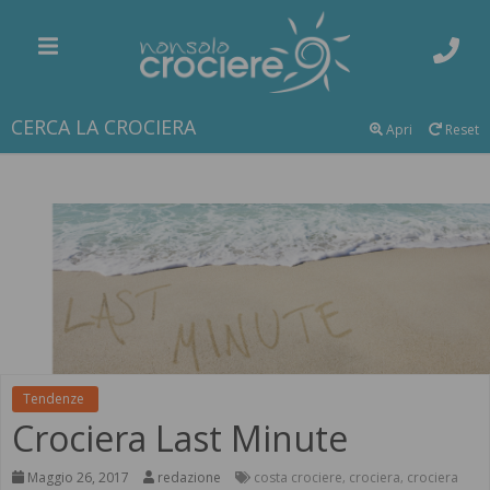
CERCA LA CROCIERA
Apri
Reset
Tendenze
Crociera Last Minute
Maggio 26, 2017
redazione
costa crociere
crociera
crociera
,
,