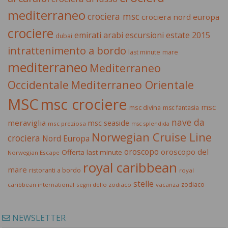
mediterraneo
crociera msc
crociera nord europa
crociere
estate 2015
emirati arabi
escursioni
dubai
intrattenimento a bordo
last minute
mare
mediterraneo
Mediterraneo
Occidentale
Mediterraneo Orientale
MSC
msc crociere
msc
msc divina
msc fantasia
nave da
meraviglia
msc seaside
msc preziosa
msc splendida
Norwegian Cruise Line
crociera
Nord Europa
oroscopo
oroscopo del
Offerta last minute
Norwegian Escape
royal caribbean
mare
ristoranti a bordo
royal
stelle
zodiaco
caribbean international
segni dello zodiaco
vacanza
NEWSLETTER