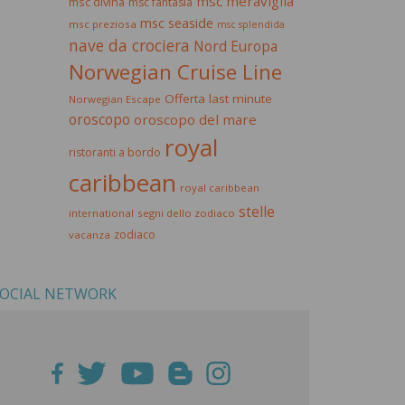
msc meraviglia
msc divina
msc fantasia
msc seaside
msc preziosa
msc splendida
nave da crociera
Nord Europa
Norwegian Cruise Line
Offerta last minute
Norwegian Escape
oroscopo
oroscopo del mare
royal
ristoranti a bordo
caribbean
royal caribbean
stelle
international
segni dello zodiaco
zodiaco
vacanza
OCIAL NETWORK