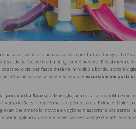
dono ancor più ideale ad una vacanza per tutta la famiglia. Lo Spr
 interattivi farà divertire i tuoi figli come non mai. E così mentre lo
coetanei divisi per fasce d’età nei mini club a bordo, sotto il vigil
 nella Spa, in piscina, al sole e facendo le
escursioni nei porti di
dal
porto di La Spazia
, è Marsiglia, una città cosmopolita e multi
rà verso le Baleari per fermarsi e pernottare a Palma di Maiorca 
 giovani che amano la movida e vogliono trascorrere una serata ins
 per lo splendido mare e le bellissime spiagge che attirano turis