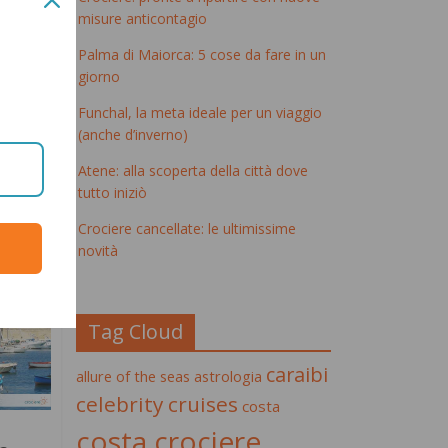
eralda
,
misure anticontagio
Palma di Maiorca: 5 cose da fare in un
giorno
Funchal, la meta ideale per un viaggio
(anche d’inverno)
quali
Atene: alla scoperta della città dove
tutto iniziò
Crociere cancellate: le ultimissime
novità
Tag Cloud
caraibi
allure of the seas
astrologia
celebrity cruises
costa
costa crociere