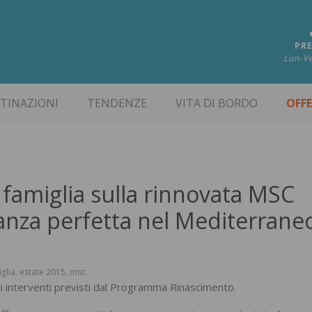
PRE
Lun-Ve
TINAZIONI
TENDENZE
VITA DI BORDO
OFF
a famiglia sulla rinnovata MSC
anza perfetta nel Mediterrane
iglia
estate 2015
msc
,
,
 interventi previsti dal Programma Rinascimento.