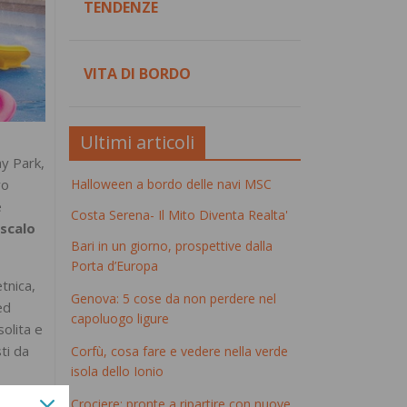
TENDENZE
VITA DI BORDO
Ultimi articoli
ay Park,
ro
Halloween a bordo delle navi MSC
e
Costa Serena- Il Mito Diventa Realta'
 scalo
Bari in un giorno, prospettive dalla
Porta d’Europa
etnica,
Genova: 5 cose da non perdere nel
ed
capoluogo ligure
olita e
ti da
Corfù, cosa fare e vedere nella verde
isola dello Ionio
Crociere: pronte a ripartire con nuove