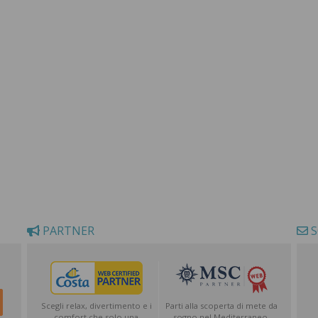
PARTNER
S
Scegli relax, divertimento e i
Parti alla scoperta di mete da
comfort che solo una
sogno nel Mediterraneo,