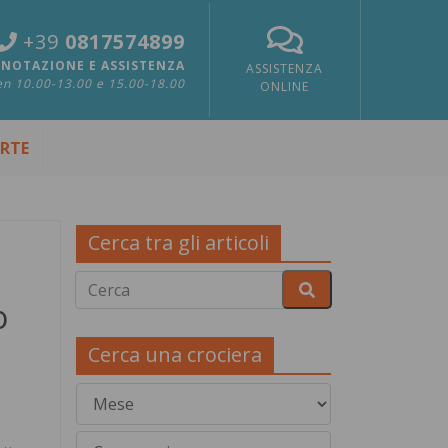
+39
0817574899
NOTAZIONE E ASSISTENZA
ASSISTENZA
n 10.00-13.00 e 15.00-18.00
ONLINE
ERTE
Cerca tra gli articoli
o
Cerca una crociera