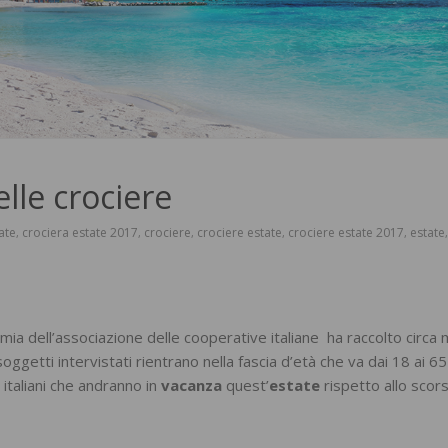
lle crociere
ate
crociera estate 2017
crociere
crociere estate
crociere estate 2017
estate
,
,
,
,
,
mia dell’associazione delle cooperative italiane ha raccolto circa m
I soggetti intervistati rientrano nella fascia d’età che va dai 18 ai 65
 italiani che andranno in
vacanza
quest’
estate
rispetto allo scor