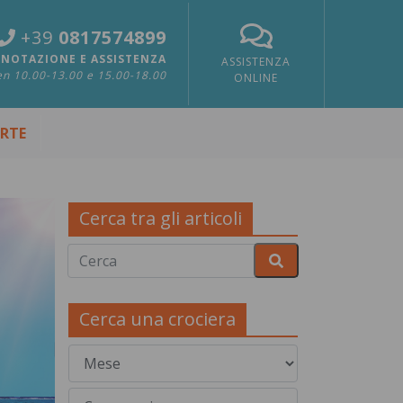
+39
0817574899
NOTAZIONE E ASSISTENZA
ASSISTENZA
n 10.00-13.00 e 15.00-18.00
ONLINE
ERTE
Cerca tra gli articoli
Cerca una crociera