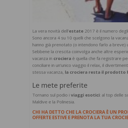
La vera novità dell’
estate
2017 è il numero degli 
Sono ancora 4 su 10 quelli che scelgono la vacan
hanno già prenotato (o intendono farlo a breve)
Sebbene la crescita coinvolga anche altre esperien
vacanza in
crociera
è quella che fa registrare pe
conciliare in un’unico viaggio il relax, il divertime
stessa vacanza,
la crociera resta il prodotto 
Le mete preferite
Tornano sul podio i
viaggi esotici
: al top delle s
Maldive e la Polinesia.
CHI HA DETTO CHE LA CROCIERA È UN PR
OFFERTE ESTIVE E PRENOTA LA TUA CROC