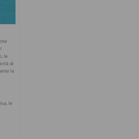
 che
!
, la
cità di
rante la
Usa, le