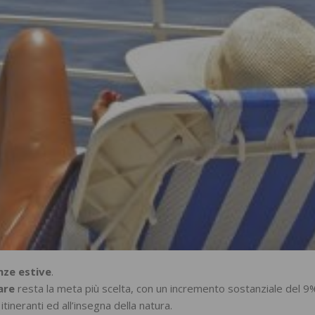
nze estive
.
are
resta la meta più scelta, con un incremento sostanziale del 9%
neranti ed all’insegna della natura.