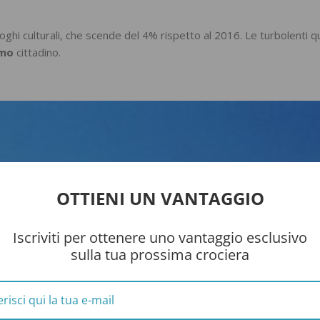
luoghi culturali, che scende del 4% rispetto al 2016. Le turbolenti q
smo
cittadino.
OTTIENI UN VANTAGGIO
Iscriviti per ottenere uno vantaggio esclusivo
sulla tua prossima crociera