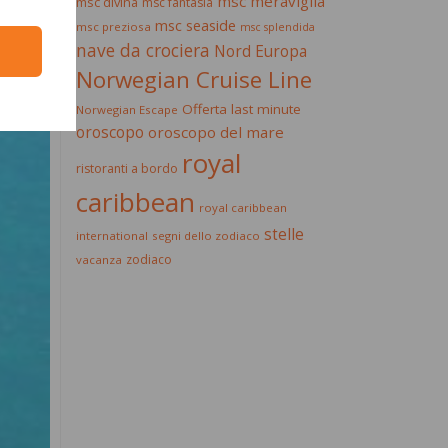
msc meraviglia
msc divina
msc fantasia
msc seaside
msc preziosa
msc splendida
nave da crociera
Nord Europa
Norwegian Cruise Line
Offerta last minute
Norwegian Escape
oroscopo
oroscopo del mare
royal
ristoranti a bordo
caribbean
royal caribbean
stelle
international
segni dello zodiaco
zodiaco
vacanza