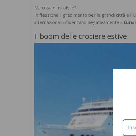
Ma cosa diminuisce?
In flessione il gradimento per le grandi città e i 
internazionali influenzano negativamente il
turi
Il boom delle crociere estive