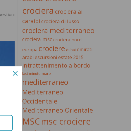
crociera
crociera ai
uestioni
caraibi
crociera di lusso
crociera mediterraneo
crociera msc
crociera nord
crociere
emirati
europa
dubai
estate 2015
arabi
escursioni
intrattenimento a bordo
last minute
mare
mediterraneo
Mediterraneo
Occidentale
Mediterraneo Orientale
MSC
msc crociere