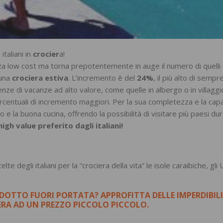
italiani in
crocier
a!
za low cost ma torna prepotentemente in auge il numero di quelli
 una
crociera estiva
. L’incremento è del
24%
, il più alto di sempre
ze di vacanze ad alto valore, come quelle in albergo o in villaggio
rcentuali di incremento maggiori. Per la sua completezza e la capa
nto e la buona cucina, offrendo la possibilità di visitare più paesi du
high value
preferito dagli italiani!
celte degli italiani per la “crociera della vita” le isole caraibiche, gli 
ODOTTO FUORI PORTATA? APPROFITTA DELLE IMPERDIBILI
IERA AD UN PREZZO PICCOLO PICCOLO.