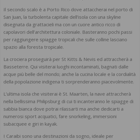
Il secondo scalo è a Porto Rico dove attaccherai nel porto di
San Juan, la turbolenta capitale dell’isola con una skyline
disegnata da grattacieli ma con un cuore antico ricco di
capolavori dell’architettura coloniale. Basteranno pochi passi
per raggiungere spiagge tropicali che sulle colline lasciano
spazio alla foresta tropicale.
La crociera proseguirà per St Kitts & Nevis ed attraccherà a
Basseterre. Qui visiterai luoghi incontaminati, bagnati dalle
acque più belle del mondo; anche la cucina locale e la cordialità
della popolazione indigena ti sorprenderanno piacevolmente.
L’ultima isola che visiterai è St. Maarten, la nave attraccherà
nella bellissima Philipsburg di cui ti incanteranno le spiagge di
sabbia bianca dove potrai rilassarti ma anche dedicarti a
numerosi sport acquatici, fare snorkeling, immersioni
subacquee e giri in kayak.
I Caraibi sono una destinazioni da sogno, ideale per