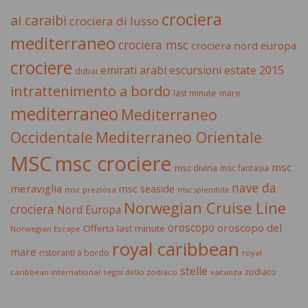
crociera
ai caraibi
crociera di lusso
mediterraneo
crociera msc
crociera nord europa
crociere
estate 2015
emirati arabi
escursioni
dubai
intrattenimento a bordo
last minute
mare
mediterraneo
Mediterraneo
Occidentale
Mediterraneo Orientale
MSC
msc crociere
msc
msc divina
msc fantasia
nave da
meraviglia
msc seaside
msc preziosa
msc splendida
Norwegian Cruise Line
crociera
Nord Europa
oroscopo
oroscopo del
Offerta last minute
Norwegian Escape
royal caribbean
mare
ristoranti a bordo
royal
stelle
zodiaco
caribbean international
segni dello zodiaco
vacanza