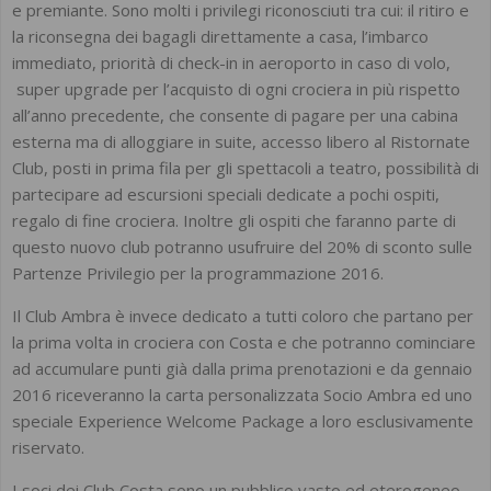
e premiante. Sono molti i privilegi riconosciuti tra cui: il ritiro e
la riconsegna dei bagagli direttamente a casa, l’imbarco
immediato, priorità di check-in in aeroporto in caso di volo,
super upgrade per l’acquisto di ogni crociera in più rispetto
all’anno precedente, che consente di pagare per una cabina
esterna ma di alloggiare in suite, accesso libero al Ristornate
Club, posti in prima fila per gli spettacoli a teatro, possibilità di
partecipare ad escursioni speciali dedicate a pochi ospiti,
regalo di fine crociera. Inoltre gli ospiti che faranno parte di
questo nuovo club potranno usufruire del 20% di sconto sulle
Partenze Privilegio per la programmazione 2016.
Il Club Ambra è invece dedicato a tutti coloro che partano per
la prima volta in crociera con Costa e che potranno cominciare
ad accumulare punti già dalla prima prenotazioni e da gennaio
2016 riceveranno la carta personalizzata Socio Ambra ed uno
speciale Experience Welcome Package a loro esclusivamente
riservato.
I soci dei Club Costa sono un pubblico vasto ed eterogeneo,