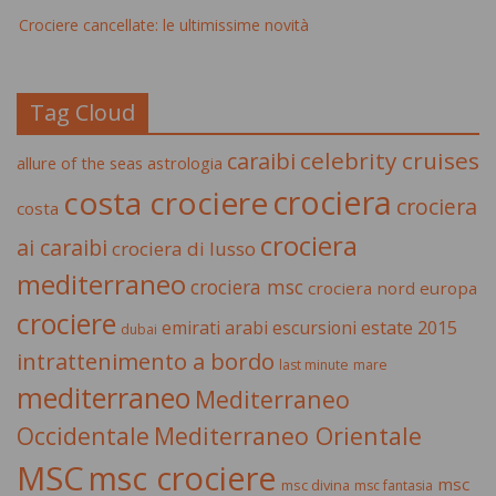
Crociere cancellate: le ultimissime novità
Tag Cloud
celebrity cruises
caraibi
allure of the seas
astrologia
crociera
costa crociere
crociera
costa
crociera
ai caraibi
crociera di lusso
mediterraneo
crociera msc
crociera nord europa
crociere
estate 2015
emirati arabi
escursioni
dubai
intrattenimento a bordo
last minute
mare
mediterraneo
Mediterraneo
Occidentale
Mediterraneo Orientale
MSC
msc crociere
msc
msc divina
msc fantasia