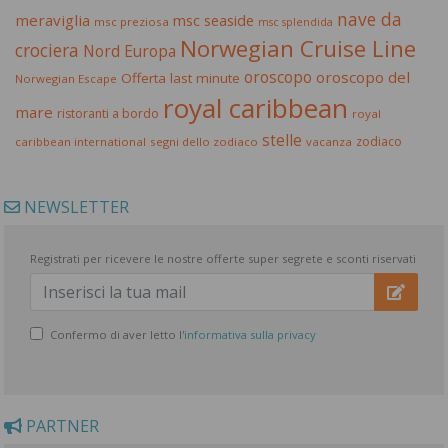
nave da
meraviglia
msc seaside
msc preziosa
msc splendida
Norwegian Cruise Line
crociera
Nord Europa
oroscopo
oroscopo del
Offerta last minute
Norwegian Escape
royal caribbean
mare
ristoranti a bordo
royal
stelle
zodiaco
caribbean international
segni dello zodiaco
vacanza
NEWSLETTER
Registrati per ricevere le nostre offerte super segrete e sconti riservati
Confermo di aver letto l'
informativa sulla privacy
PARTNER