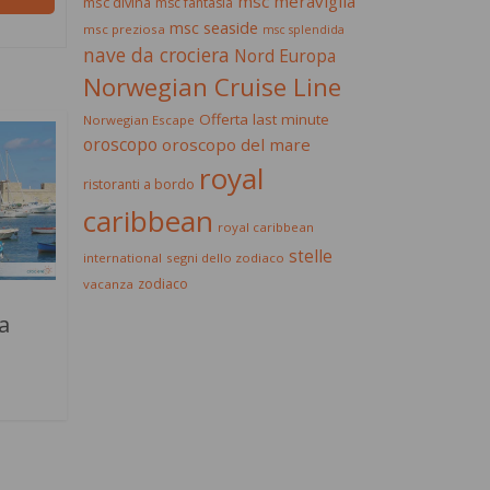
msc meraviglia
msc divina
msc fantasia
msc seaside
msc preziosa
msc splendida
nave da crociera
Nord Europa
Norwegian Cruise Line
Offerta last minute
Norwegian Escape
oroscopo
oroscopo del mare
royal
ristoranti a bordo
caribbean
royal caribbean
stelle
international
segni dello zodiaco
zodiaco
vacanza
a