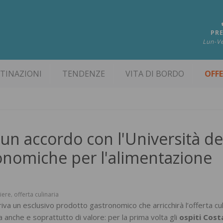
PRE
Lun-Ve
TINAZIONI
TENDENZE
VITA DI BORDO
OFF
 un accordo con l'Università de
onomiche per l'alimentazione
iere
offerta culinaria
,
va un esclusivo prodotto gastronomico che arricchirà l’offerta cul
 anche e soprattutto di valore: per la prima volta gli
ospiti Cost