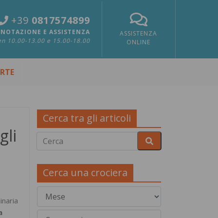
+39
0817574899
NOTAZIONE E ASSISTENZA
ASSISTENZA
n 10.00-13.00 e 15.00-18.00
ONLINE
ERTE
Cerca tra gli articoli
gli
Cerca una crociera
inaria
a