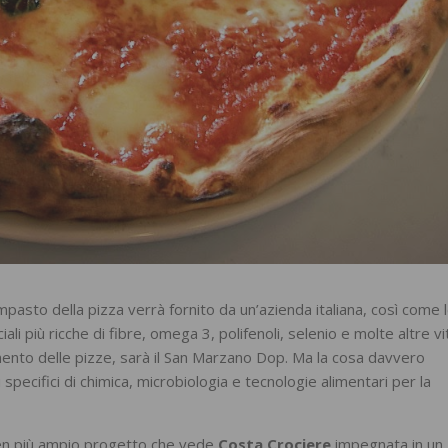
impasto della pizza verrà fornito da un’azienda italiana, così come 
ali più ricche di fibre, omega 3, polifenoli, selenio e molte altre v
mento delle pizze, sarà il San Marzano Dop. Ma la cosa davvero
 specifici di chimica, microbiologia e tecnologie alimentari per la
 ben più ampio progetto che vede
Costa Crociere
impegnata in un