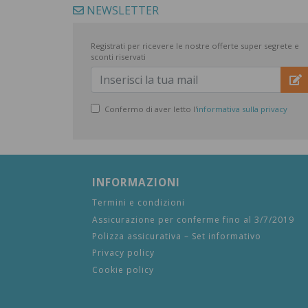
NEWSLETTER
Registrati per ricevere le nostre offerte super segrete e
sconti riservati
Confermo di aver letto l'
informativa sulla privacy
INFORMAZIONI
Termini e condizioni
Assicurazione per conferme fino al 3/7/2019
Polizza assicurativa – Set informativo
Privacy policy
Cookie policy