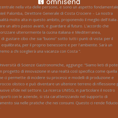
centrale nella vita delle persone, e sono un aspetto fondamental
a Neil Palomba, Direttore Generale di Costa Crociere – La nostra
ità molto alta in questo ambito, proponendo il meglio dell’Italia 
are un altro passo avanti, e guardare al futuro. L’accordo che
orizzare ulteriormente la cucina italiana e Mediterranea,
di gustare cibo che sia “buono” sotto tutti i punti di vista: per il
 equilibrata, per il proprio benessere e per l’ambiente. Sarà un
riremo a chi sceglierà una vacanza con Costa ”.
Università di Scienze Gastronomiche, aggiunge: “Siamo lieti di pote
n progetto di innovazione in una realtà così specifica come quella 
e ci permette di incidere su processi e modelli di produzione e
roccio olistico e può diventare un ulteriore terreno di riflessione 
nuove sfide nel settore. La ricerca UNISG, in particolare il nostro
pporti con le aziende, si sta caratterizzando nel supporto di
amento sia nelle pratiche che nei consumi. Questo ci rende fiducio
”