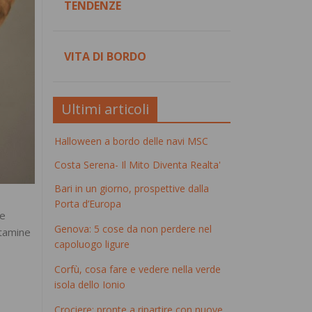
TENDENZE
VITA DI BORDO
Ultimi articoli
Halloween a bordo delle navi MSC
Costa Serena- Il Mito Diventa Realta'
Bari in un giorno, prospettive dalla
Porta d’Europa
le
Genova: 5 cose da non perdere nel
itamine
capoluogo ligure
Corfù, cosa fare e vedere nella verde
isola dello Ionio
Crociere: pronte a ripartire con nuove