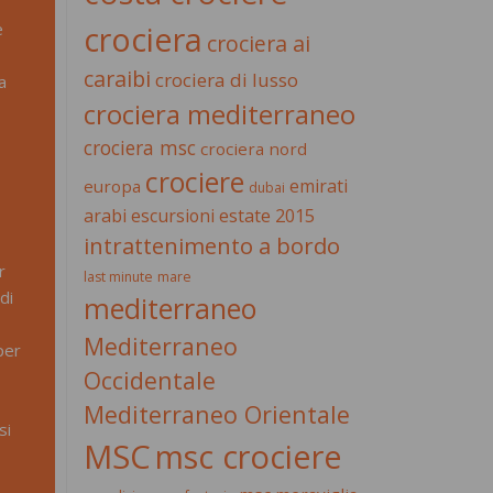
e
crociera
crociera ai
caraibi
crociera di lusso
a
crociera mediterraneo
crociera msc
crociera nord
crociere
emirati
europa
dubai
estate 2015
arabi
escursioni
intrattenimento a bordo
r
last minute
mare
di
mediterraneo
Mediterraneo
per
Occidentale
Mediterraneo Orientale
si
MSC
msc crociere